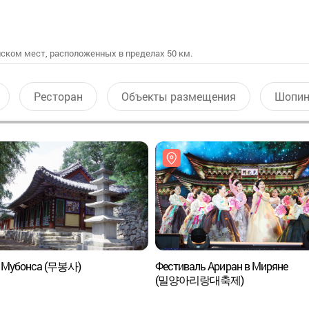
ском мест, расположенных в пределах 50 км.
Ресторан
Объекты размещения
Шопин
 Мубонса (무봉사)
Фестиваль Ариран в Миряне
(밀양아리랑대축제)