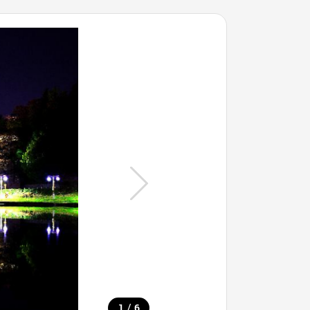
/
1
6