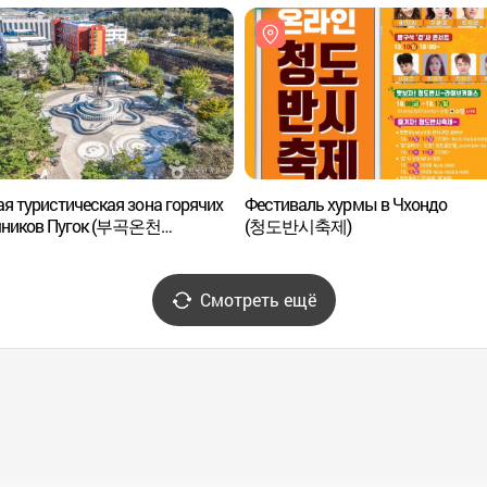
я туристическая зона горячих
Фестиваль хурмы в Чхондо
чников Пугок (부곡온천
(청도반시축제)
특구)
Смотреть ещё