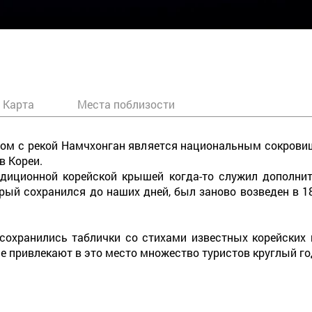
Карта
Места поблизости
дом с рекой Намчхонган является национальным сокрови
в Кореи.
диционной корейской крышей когда-то служил дополни
орый сохранился до наших дней, был заново возведен в 
сохранились таблички со стихами известных корейских п
ые привлекают в это место множество туристов круглый г