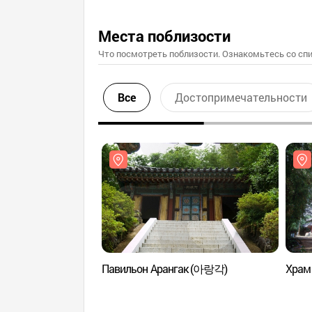
Места поблизости
Что посмотреть поблизости. Ознакомьтесь со спи
Все
Достопримечательности
Павильон Арангак (아랑각)
Храм