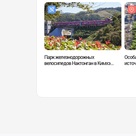
Парк железнодорожных
Особа
велосипедов Нактонган в Кимхэ
исто
(김해낙동강레일파크)
관광