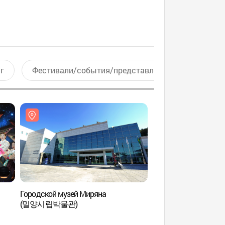
г
Фестивали/события/представления
Актив
Городской музей Миряна
Павильон Арангак
(밀양시립박물관)