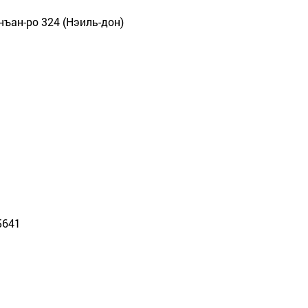
унъан-ро 324 (Нэиль-дон)
5641