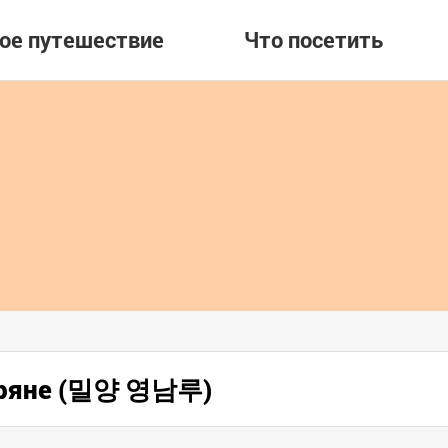
вое путешествие
Что посетить
иряне (밀양 영남루)