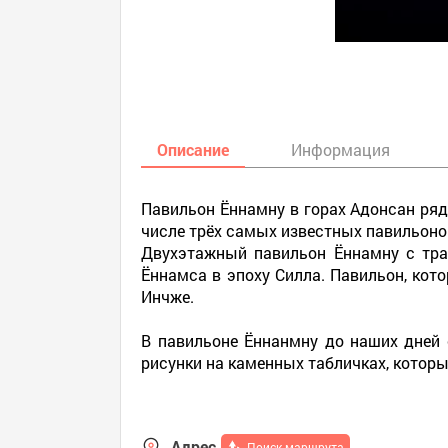
Описание
Информация
Павильон Ённамну в горах Адонсан ря
числе трёх самых известных павильоно
Двухэтажный павильон Ённамну с тра
Ённамса в эпоху Силла. Павильон, кот
Инчже.
В павильоне Ённанмну до наших дней 
рисунки на каменных табличках, котор
Адрес
Поиск маршрута