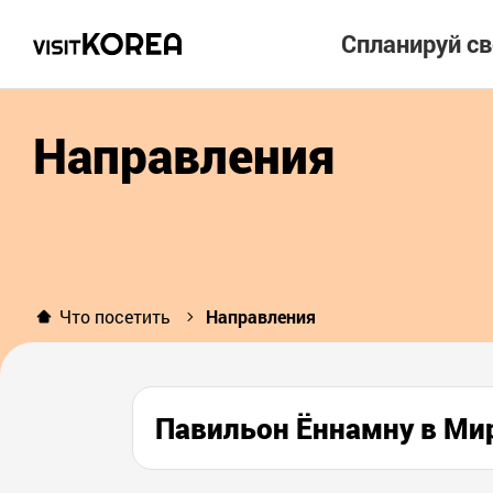
Спланируй с
Направления
Что посетить
Направления
Павильон Ённамну в М