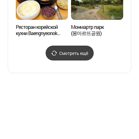
Ресторан корейской
Монмартр парк
Наци
кухни Baengnyeonok
(몽마르뜨공원)
корей
(백년옥)
тради
(국립
Смотреть ещё