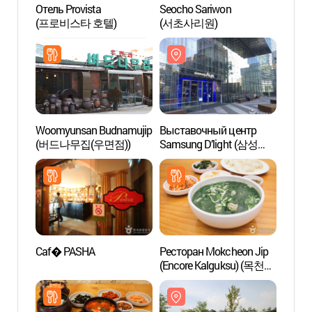
Отель Provista
Seocho Sariwon
Выст
(프로비스타 호텔)
(서초사리원)
Samsu
딜라이
Woomyunsan Budnamujip
Выставочный центр
Канн
(버드나무집(우면점))
Samsung D’light (삼성
딜라이트)
Caf� PASHA
Ресторан Mokcheon Jip
Худож
(Encore Kalguksu) (목천집
галер
(앵콜칼국수))
Сеуль
(예술
한가람