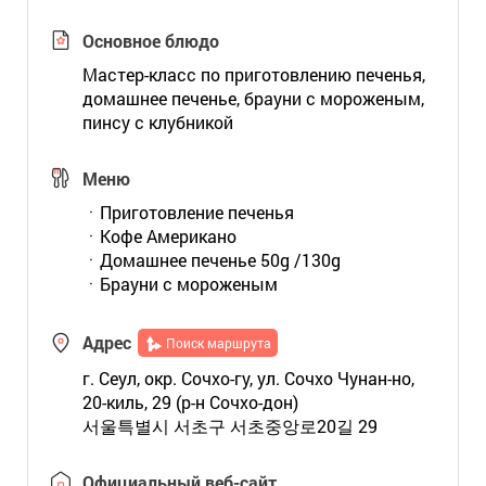
Основное блюдо
Мастер-класс по приготовлению печенья,
домашнее печенье, брауни с мороженым,
пинсу с клубникой
Меню
ㆍПриготовление печенья
ㆍКофе Американо
ㆍДомашнее печенье 50g /130g
ㆍБрауни с мороженым
Адрес
Поиск маршрута
г. Сеул, окр. Сочхо-гу, ул. Сочхо Чунан-но,
20-киль, 29 (р-н Сочхо-дон)
서울특별시 서초구 서초중앙로20길 29
Официальный веб-сайт