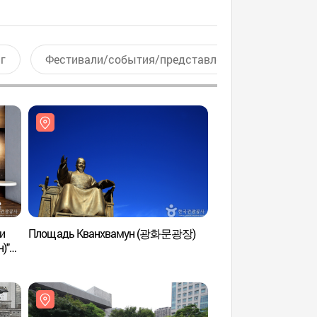
г
Фестивали/события/представления
Актив
и
Площадь Кванхвамун (광화문광장)
Культурный центр 
(세종문화회관)