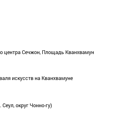
го центра Сечжон, Площадь Кванхвамун
аля искусств на Кванхвамуне
г. Сеул, округ Чонно-гу)