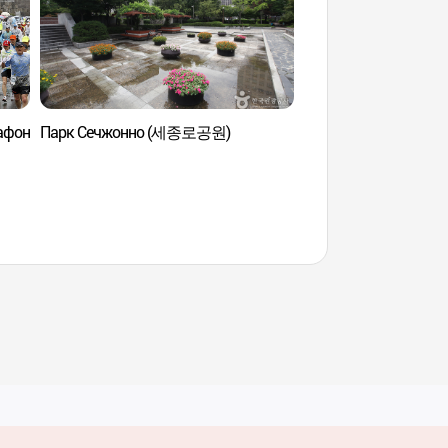
афон
Парк Сечжонно (세종로공원)
Парк Сечжонно (