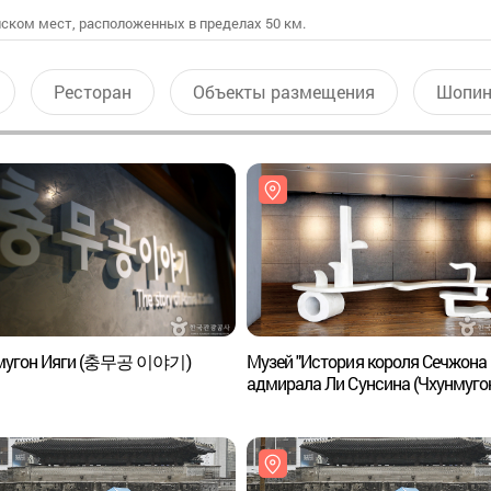
ском мест, расположенных в пределах 50 км.
Ресторан
Объекты размещения
Шопин
мугон Ияги (충무공 이야기)
Музей "История короля Сечжона 
адмирала Ли Сунсина (Чхунмугон)"
(세종충무공이야기)