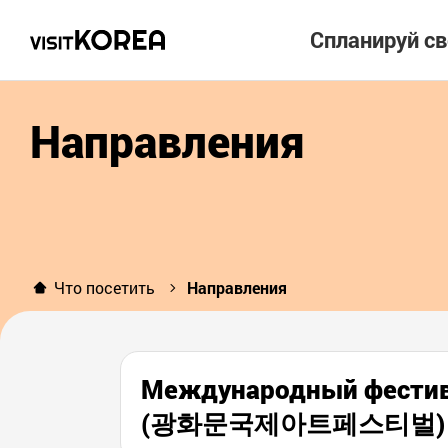
Спланируй с
Направления
Что посетить
Направления
Международный фестива
(광화문국제아트페스티벌)