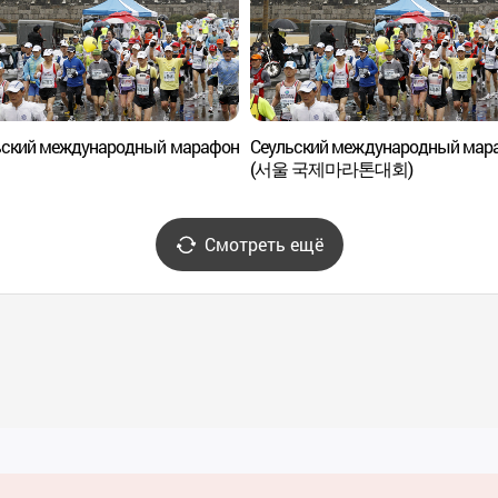
ьский международный марафон
Сеульский международный мар
(서울 국제마라톤대회)
Смотреть ещё