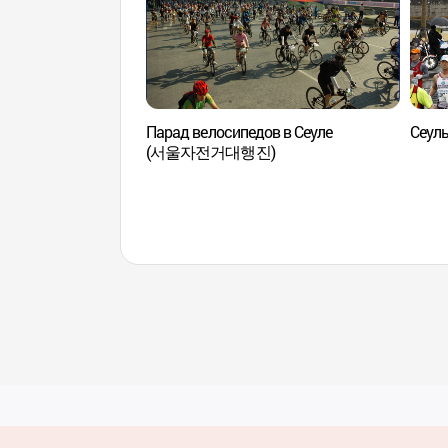
Парад велосипедов в Сеуле
Сеул
(서울자전거대행진)