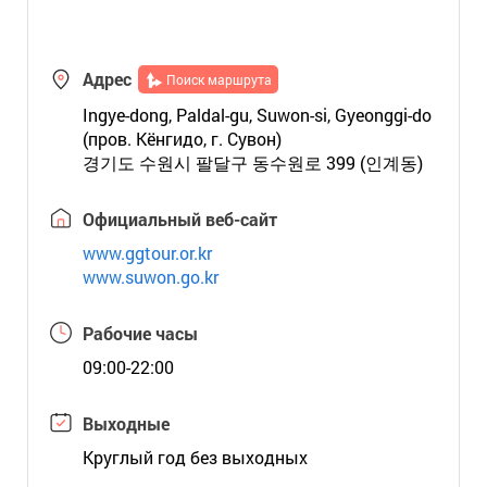
Адрес
Поиск маршрута
Ingye-dong, Paldal-gu, Suwon-si, Gyeonggi-do
(пров. Кёнгидо, г. Сувон)
경기도 수원시 팔달구 동수원로 399 (인계동)
Официальный веб-сайт
www.ggtour.or.kr
www.suwon.go.kr
Рабочие часы
09:00-22:00
Выходные
Круглый год без выходных