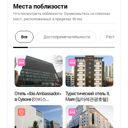
Места поблизости
Что посмотреть поблизости. Ознакомьтесь со списком
мест, расположенных в пределах 50 км.
Все
Достопримечательности
Ресторан
Отель «Ibis Ambassador»
Туристический отель IL
Телес
в Сувоне (이비스
Mare (일마레관광호텔)
(KBS
앰배서더 수원)