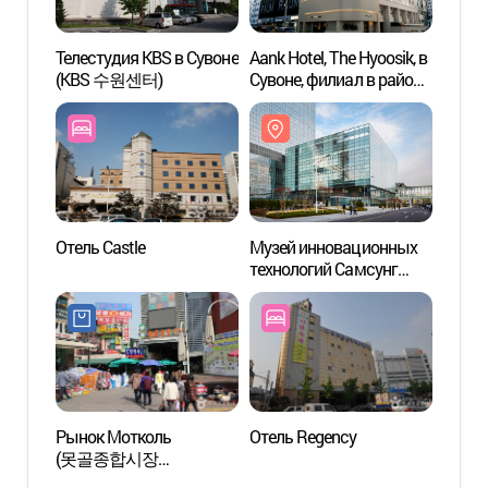
Телестудия KBS в Сувоне
Aank Hotel, The Hyoosik, в
Стади
(KBS 수원센터)
Сувоне, филиал в районе
Сувон
Инге (더휴식 아늑호텔
(수원
수원 인계점)
Отель Castle
Музей инновационных
Аллея
технологий Самсунг
Суво
(삼성이노베이션뮤지엄)
Рынок Мотколь
Отель Regency
Музей
(못골종합시장
в Сув
(못골시장))
(수원