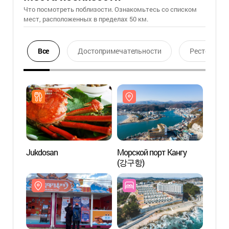
Что посмотреть поблизости. Ознакомьтесь со списком
мест, расположенных в пределах 50 км.
Все
Достопримечательности
Ресторан
Jukdosan
Морской порт Кангу
Морск
(강구항)
(강구