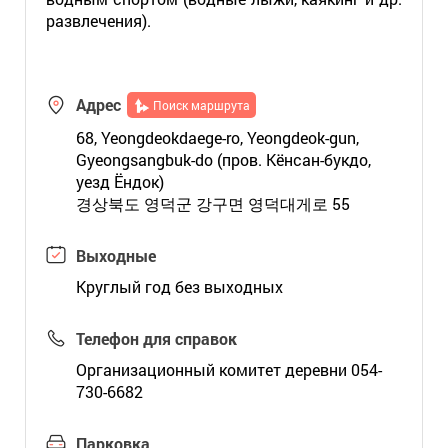
развлечения).
Адрес
Поиск маршрута
68, Yeongdeokdaege-ro, Yeongdeok-gun,
Gyeongsangbuk-do (пров. Кёнсан-букдо,
уезд Ёндок)
경상북도 영덕군 강구면 영덕대게로 55
Выходные
Круглый год без выходных
Телефон для справок
Организационный комитет деревни 054-
730-6682
Парковка