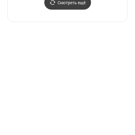
국가지
Смотреть ещё