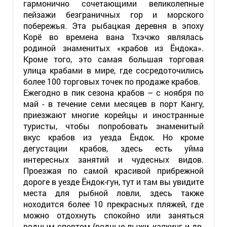
гармонично сочетающими великолепные
пейзажи безграничных гор и морского
побережья. Эта рыбацкая деревня в эпоху
Корё во времена вана Тхэчжо являлась
родиной знаменитых «крабов из Ёндока».
Кроме того, это самая большая торговая
улица крабами в мире, где сосредоточились
более 100 торговых точек по продаже крабов.
Ежегодно в пик сезона крабов – с ноября по
май - в течение семи месяцев в порт Кангу,
приезжают многие корейцы и иностранные
туристы, чтобы попробовать знаменитый
вкус крабов из уезда Ёндок. Но кроме
дегустации крабов, здесь есть уйма
интересных занятий и чудесных видов.
Проезжая по самой красивой прибрежной
дороге в уезде Ёндок-гун, тут и там вы увидите
места для рыбной ловли, здесь также
ноходится более 10 прекрасных пляжей, где
можно отдохнуть спокойно или заняться
водным спортом (водные лыжи, каякинг и др.