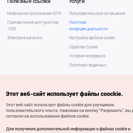
Полезные ссылки
Услуги
Мобильное приложение НОТК
Пользовательское соглашение
Горячая линия для туристов
Политика
1330
конфиденциальности
Электронные книги
Настройка файлов cookie
О файлах Cookie
Условия геосервиса
Политика геоданных
Этот веб-сайт использует файлы coockie.
Этот веб-сайт использует файлы cookie для улучшения
пользовательского опыта.
Нажимая на кнопку "Разрешить", вы 
согласие на использование файлов cookie.
(с) Национальная организация туризма Кореи Все
права защищены
Для получения дополнительной информации о файлах cookie и
Для извещения об ошибках и проблемах, связанных с