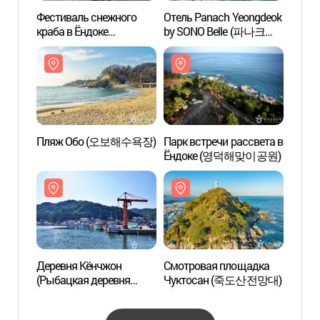
Фестиваль снежного
Отель Panach Yeongdeok
Парк 
краба в Ёндоке
by SONO Belle (파나크
Ёнд
(영덕대게축제)
영덕 바이 소노벨)
Пляж Обо (오보해수욕장)
Парк встречи рассвета в
Смот
Ёндоке (영덕해맞이공원)
Чукт
Деревня Кёнчжон
Смотровая площадка
Ледян
(Рыбацкая деревня
Чуктосан (죽도산전망대)
Чхонс
Чхаю) (경정마을
геопа
(차유어촌체험마을))
얼음골