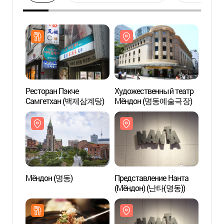
Ресторан Пэкче
Художественный театр
Худож
Самгетхан (백제삼계탕)
Мёндон (명동예술극장)
Мён
Мёндон (명동)
Представление Нанта
Театр
(Мёндон) (난타(명동))
Мёнд