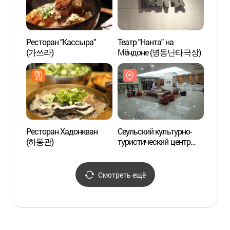
Ресторан "Кассыра"
Театр "Нанта" на
Центр
(가쓰라)
Мёндоне (명동난타극장)
инфор
Мёнд
(명동
Ресторан Хадонкван
Сеульский культурно-
Мёнд
(하동관)
туристический центр
катол
(서울글로벌문화체험센
Сеул
터)
Смотреть ещё