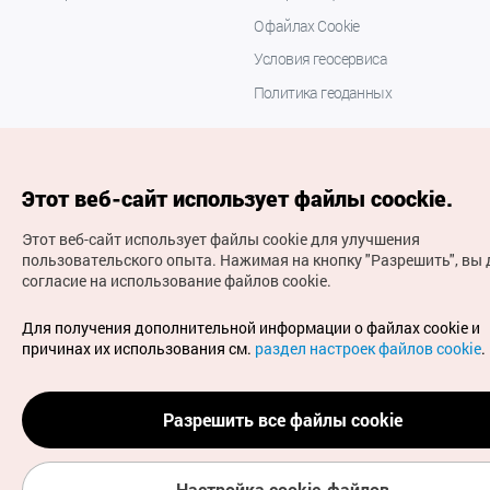
О файлах Cookie
Условия геосервиса
Политика геоданных
Этот веб-сайт использует файлы coockie.
Этот веб-сайт использует файлы cookie для улучшения
пользовательского опыта.
Нажимая на кнопку "Разрешить", вы 
согласие на использование файлов cookie.
(с) Национальная организация туризма Кореи Все
права защищены
Для получения дополнительной информации о файлах cookie и
Для извещения об ошибках и проблемах, связанных с
причинах их использования см.
раздел настроек файлов cookie
.
работой веб-сайта, направляйте ваши запросы на
официальный адрес электронной почты
russian@knto.or.kr
Разрешить все файлы cookie
Настройка cookie-файлов