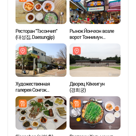
Ресторан "Тэсончип"
Рынок Йончхон возле
Худож
(대성집, Daesungjip)
ворот Тоннимун
галер
(독립문영천시장)
(성곡
Художественная
Дворец Кёнхигун
Сеуль
галерея Сонгок
(경희궁)
истор
(성곡미술관)
(서울