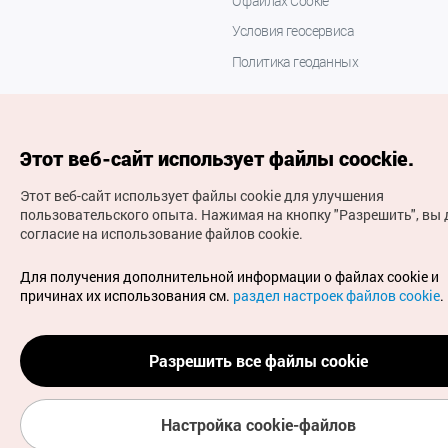
О файлах Cookie
Условия геосервиса
Политика геоданных
Этот веб-сайт использует файлы coockie.
Этот веб-сайт использует файлы cookie для улучшения
пользовательского опыта.
Нажимая на кнопку "Разрешить", вы 
согласие на использование файлов cookie.
(с) Национальная организация туризма Кореи Все
права защищены
Для получения дополнительной информации о файлах cookie и
Для извещения об ошибках и проблемах, связанных с
причинах их использования см.
раздел настроек файлов cookie
.
работой веб-сайта, направляйте ваши запросы на
официальный адрес электронной почты
russian@knto.or.kr
Разрешить все файлы cookie
Настройка cookie-файлов