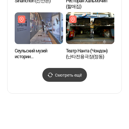
Sinanchon (신안촌)
Ресторан Хальмэчип
Ворот
(할매집)
(독립
Сеульский музей
Театр Нанта (Чондон)
Сельс
истории
(난타전용극장(정동)
музе
(서울역사박물관)
Смотреть ещё