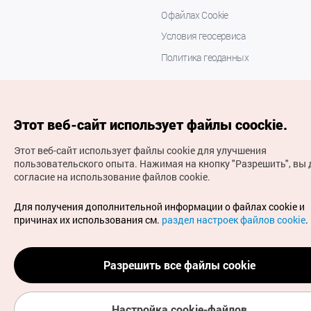
О файлах Cookie
Условия геосервиса
Политика геоданных
Этот веб-сайт использует файлы coockie.
Этот веб-сайт использует файлы cookie для улучшения
пользовательского опыта.
Нажимая на кнопку "Разрешить", вы 
согласие на использование файлов cookie.
(с) Национальная организация туризма Кореи Все
права защищены
Для получения дополнительной информации о файлах cookie и
Для извещения об ошибках и проблемах, связанных с
причинах их использования см.
раздел настроек файлов cookie
.
работой веб-сайта, направляйте ваши запросы на
официальный адрес электронной почты
russian@knto.or.kr
Разрешить все файлы cookie
Настройка cookie-файлов