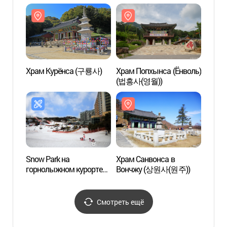
(치악산국립공원)
Храм Курёнса (구룡사)
Храм Попхынса (Ёнволь)
Храм 
(법흥사(영월))
Вонч
Snow Park на
Храм Санвонса в
Музей
горнолыжном курорте
Вончжу (상원사(원주))
ксило
Welli Hilli Park
(고판
(웰리힐리파크
스노우파크)
Смотреть ещё