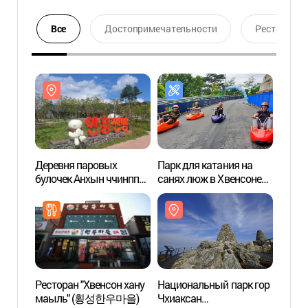
Все
Достопримечательности
Ресторан
Деревня паровых
Парк для катания на
Дерев
булочек Анхын ччинппан
санях люж в Хвенсоне
булоч
Морак морак
Hoengseong Luge
Мора
(안흥찐빵모락모락마을)
(횡성루지체험장)
(안흥
Ресторан "Хвенсон хану
Национальный парк гор
Храм
маыль" (횡성한우마을)
Чхиаксан