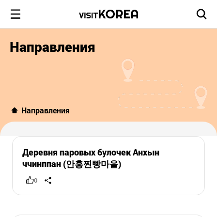
Направления
Направления
Деревня паровых булочек Анхын
ччинппан (안흥찐빵마을)
0