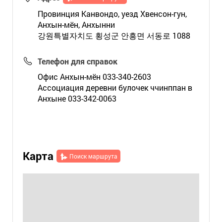
Провинция Канвондо, уезд Хвенсон-гун,
Анхын-мён, Анхынни
강원특별자치도 횡성군 안흥면 서동로 1088
Телефон для справок
Офис Анхын-мён 033-340-2603
Ассоциация деревни булочек ччинппан в
Анхыне 033-342-0063
Карта
Поиск маршрута