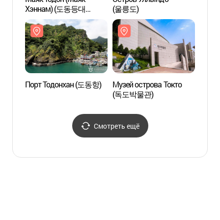
Хэннам) (도동등대
(울릉도)
(울릉
(행남등대))
Порт Тодонхан (도동항)
Музей острова Токто
Музей
(독도박물관)
(독도
Смотреть ещё