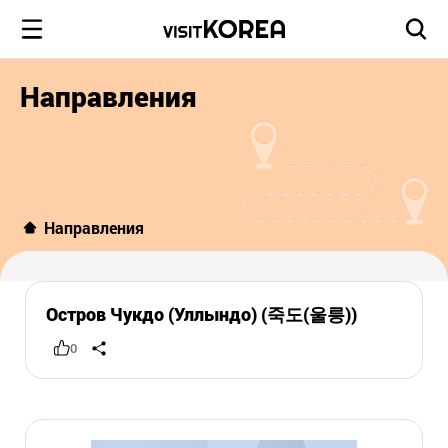
Направления
Направления
Остров Чукдо (Уллындо) (죽도(울릉))
0