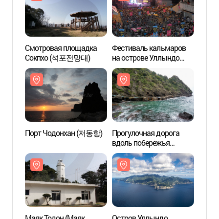
Смотровая площадка
Фестиваль кальмаров
Смот
Сокпхо (석포전망대)
на острове Уллындо
Сокп
(울릉도 오징어축제)
Порт Чодонхан (저동항)
Прогулочная дорога
Прогу
вдоль побережья
вдоль
Хэннам (행남
Хэнн
해안산책로)
해안산
Маяк Тодон (Маяк
Остров Уллындо
Остро