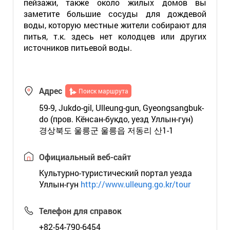
пейзажи, также около жилых домов вы
заметите большие сосуды для дождевой
воды, которую местные жители собирают для
питья, т.к. здесь нет колодцев или других
источников питьевой воды.
Адрес
Поиск маршрута
59-9, Jukdo-gil, Ulleung-gun, Gyeongsangbuk-
do (пров. Кёнсан-букдо, уезд Уллын-гун)
경상북도 울릉군 울릉읍 저동리 산1-1
Официальный веб-сайт
Культурно-туристический портал уезда
Уллын-гун
http://www.ulleung.go.kr/tour
Телефон для справок
+82-54-790-6454