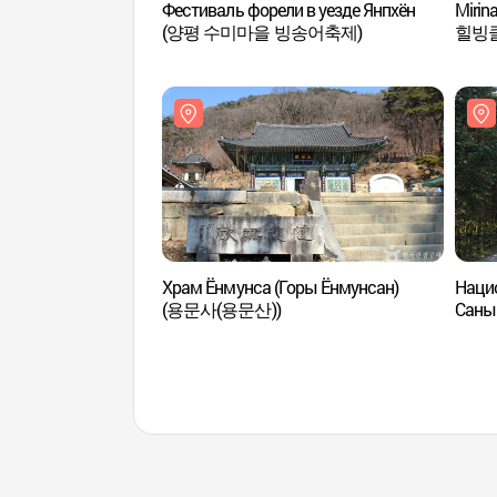
Фестиваль форели в уезде Янпхён
Mirin
(양평 수미마을 빙송어축제)
힐빙
Храм Ёнмунса (Горы Ёнмунсан)
Наци
(용문사(용문산))
Сан