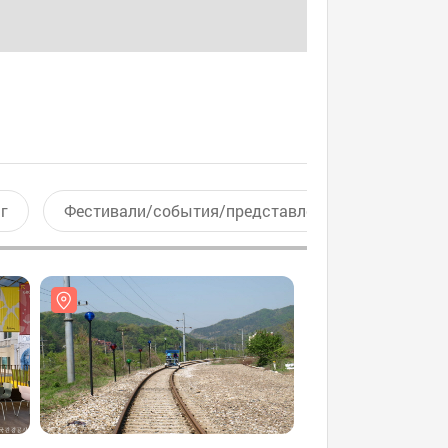
г
Фестивали/события/представления
Актив