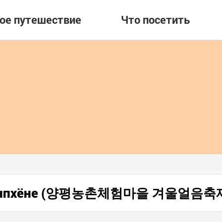
вое путешествие
Что посетить
 в Янпхёне (양평농촌체험마을 겨울얼음축