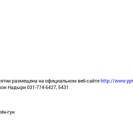
иятии размещена на официальном веб-сайте
http://www.yp
хон Надыри 031-774-5427, 5431
ён-гун