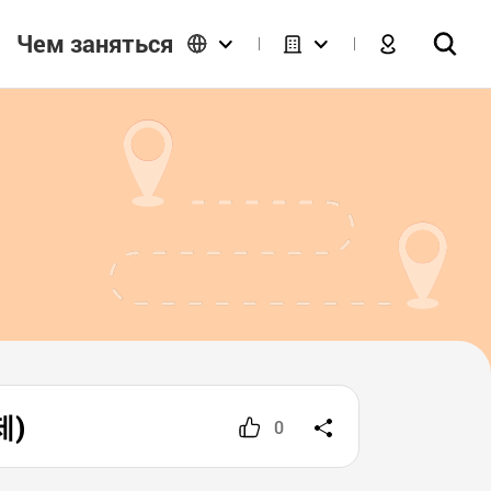
Чем заняться
제)
0