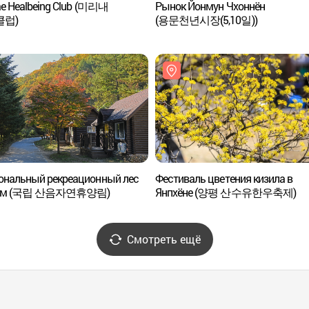
ae Healbeing Club (미리내
Рынок Йонмун Чхоннён
클럽)
(용문천년시장(5,10일))
ональный рекреационный лес
Фестиваль цветения кизила в
ым (국립 산음자연휴양림)
Янпхёне (양평 산수유한우축제)
Смотреть ещё