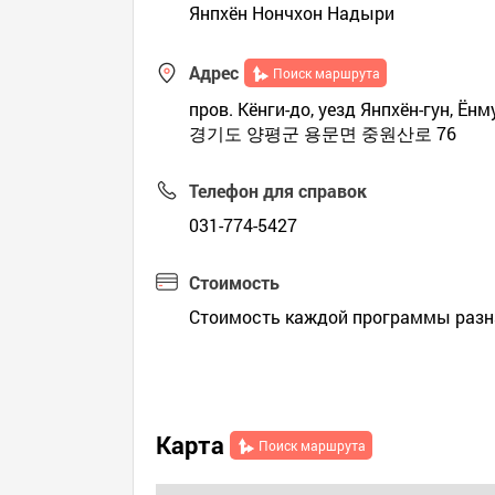
Янпхён Нончхон Надыри
Адрес
Поиск маршрута
пров. Кёнги-до, уезд Янпхён-гун, Ён
경기도 양평군 용문면 중원산로 76
Телефон для справок
031-774-5427
Стоимость
Стоимость каждой программы разна
Карта
Поиск маршрута