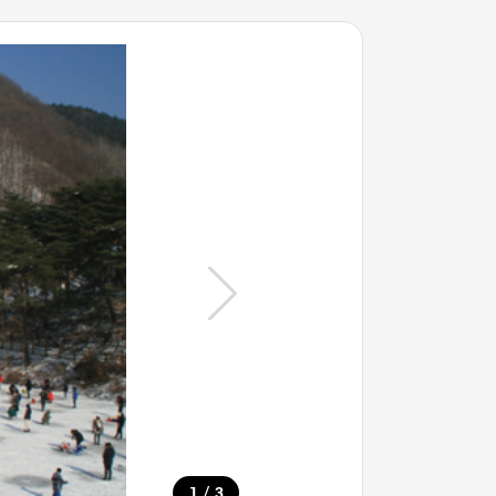
/
1
3