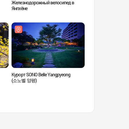
Железнодорожный велосипед в
Mirinae Healbeing 
Янпхёне
힐빙클럽)
Курорт SONO Belle Yangpyeong
Курорт SONO Belle 
(소노벨 양평)
(소노벨 양평)