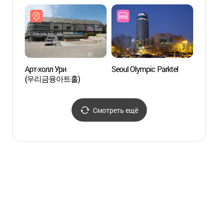
KSPO Dome
KSPO
(올림픽공원체조경기장)
(올림
Арт-холл Ури
Seoul Olympic Parktel
Арт-х
(우리금융아트홀)
(우리
Смотреть ещё