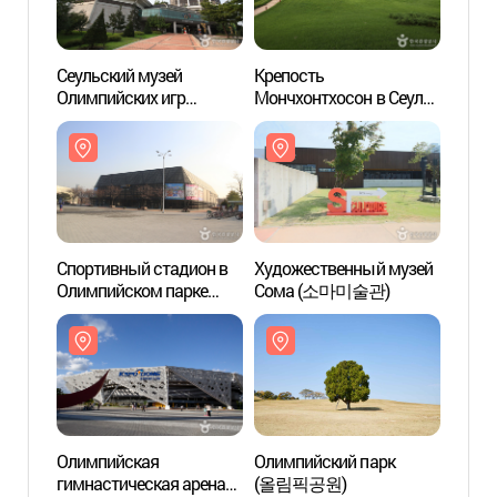
Сеульский музей
Крепость
Сеуль
Олимпийских игр
Мончхонтхосон в Сеуле
Олимп
(서울올림픽기념관)
(서울 몽촌토성)
(서울
Спортивный стадион в
Художественный музей
Спорт
Олимпийском парке
Сома (소마미술관)
Олимп
(올림픽공원 경기장)
(올림
Олимпийская
Олимпийский парк
Олим
гимнастическая арена
(올림픽공원)
гимна