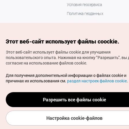
Условия геосервиса
Политика геоданных
Этот веб-сайт использует файлы coockie.
Этот веб-сайт использует файлы cookie для улучшения
пользовательского опыта.
Нажимая на кнопку "Разрешить", вы 
согласие на использование файлов cookie.
(с) Национальная организация туризма Кореи Все
права защищены
Для получения дополнительной информации о файлах cookie и
Для извещения об ошибках и проблемах, связанных с
причинах их использования см.
раздел настроек файлов cookie
.
работой веб-сайта, направляйте ваши запросы на
официальный адрес электронной почты
russian@knto.or.kr
Разрешить все файлы cookie
Настройка cookie-файлов