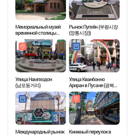
Мемориальный музей
Рынок Пупхён (부평시장
Мемо
временной столицы
(깡통시장))
време
(임시수도기념관)
(임시
Улица Нампходон
Улица Кванбонно
Книжн
(남포동거리)
Ариран в Пусане (광복로
райо
아리랑 거리)
책방골
Международный рынок
Книжный переулок в
Рыбн