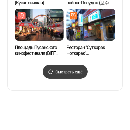
(Кукче сичжан)
районе Посудон (보수동
Чага
(국제시장)
책방골목)
Площадь Пусанского
Ресторан "Суткарак
Парк 
кинофестиваля (BIFF
Чоткарак"
(민주
광장)
(숟가락젓가락)
Смотреть ещё