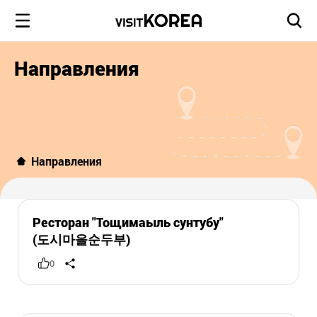
Направления
Направления
Ресторан "Тощимаыль сунтубу"
(도시마을순두부)
0