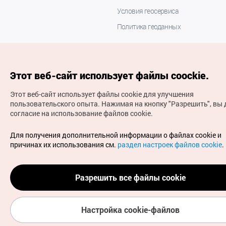
Условия геосервиса
Политика геоданных
Этот веб-сайт использует файлы coockie.
Этот веб-сайт использует файлы cookie для улучшения
пользовательского опыта.
Нажимая на кнопку "Разрешить", вы 
согласие на использование файлов cookie.
(с) Национальная организация туризма Кореи Все
права защищены
Для получения дополнительной информации о файлах cookie и
Для извещения об ошибках и проблемах, связанных с
причинах их использования см.
раздел настроек файлов cookie
.
работой веб-сайта, направляйте ваши запросы на
официальный адрес электронной почты
russian@knto.or.kr
Разрешить все файлы cookie
Настройка cookie-файлов