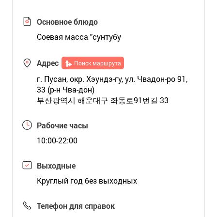
Основное блюдо
Соевая масса "сунтубу
Адрес
Поиск маршрута
г. Пусан, окр. Хэундэ-гу, ул. Чвадон-ро 91,
33 (р-н Чва-дон)
부산광역시 해운대구 좌동로91번길 33
Рабочие часы
10:00-22:00
Выходные
Круглый год без выходных
Телефон для справок