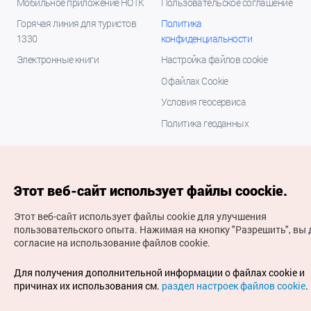
Мобильное приложение НОТК
Пользовательское соглашение
Горячая линия для туристов
Политика
1330
конфиденциальности
Электронные книги
Настройка файлов cookie
О файлах Cookie
Условия геосервиса
Политика геоданных
Этот веб-сайт использует файлы coockie.
Этот веб-сайт использует файлы cookie для улучшения
пользовательского опыта.
Нажимая на кнопку "Разрешить", вы 
согласие на использование файлов cookie.
(с) Национальная организация туризма Кореи Все
права защищены
Для получения дополнительной информации о файлах cookie и
Для извещения об ошибках и проблемах, связанных с
причинах их использования см.
раздел настроек файлов cookie
.
работой веб-сайта, направляйте ваши запросы на
официальный адрес электронной почты