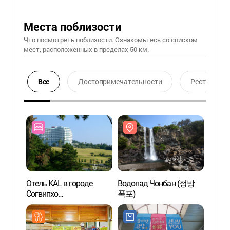
Места поблизости
Что посмотреть поблизости. Ознакомьтесь со списком
мест, расположенных в пределах 50 км.
Все
Достопримечательности
Ресторан
Отель KAL в городе
Водопад Чонбан (정방
Водо
Согвипхо
폭포)
폭포)
(서귀포KAL호텔)