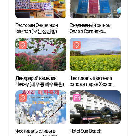
Ресторан Онынчжон
Ежедневный рынок
Водоп
кимпап (오는정김밥)
Олле в Согвипхо
(Наци
(서귀포매일올레시장)
Чечж
(제주
Дендрарий камелий
Фестиваль цветения
Курор
Чечжу (제주동백수목원)
рапса в парке Хюэри
(Вод
(휴애리 유채꽃 축제)
(원앙
Фестиваль сливы в
Hotel Sun Beach
Лесна