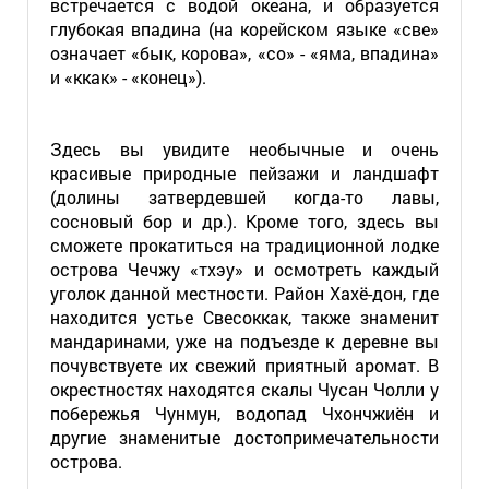
встречается с водой океана, и образуется
глубокая впадина (на корейском языке «све»
означает «бык, корова», «со» - «яма, впадина»
и «ккак» - «конец»).
Здесь вы увидите необычные и очень
красивые природные пейзажи и ландшафт
(долины затвердевшей когда-то лавы,
сосновый бор и др.). Кроме того, здесь вы
сможете прокатиться на традиционной лодке
острова Чечжу «тхэу» и осмотреть каждый
уголок данной местности. Район Хахё-дон, где
находится устье Свесоккак, также знаменит
мандаринами, уже на подъезде к деревне вы
почувствуете их свежий приятный аромат. В
окрестностях находятся скалы Чусан Чолли у
побережья Чунмун, водопад Чхончжиён и
другие знаменитые достопримечательности
острова.