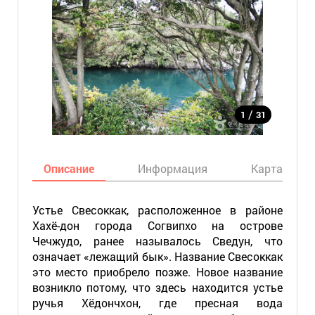
/
1
31
Описание
Информация
Карта
Устье Свесоккак, расположенное в районе
Хахё-дон города Согвипхо на острове
Чечжудо, ранее называлось Сведун, что
означает «лежащий бык». Название Свесоккак
это место приобрело позже. Новое название
возникло потому, что здесь находится устье
ручья Хёдончхон, где пресная вода