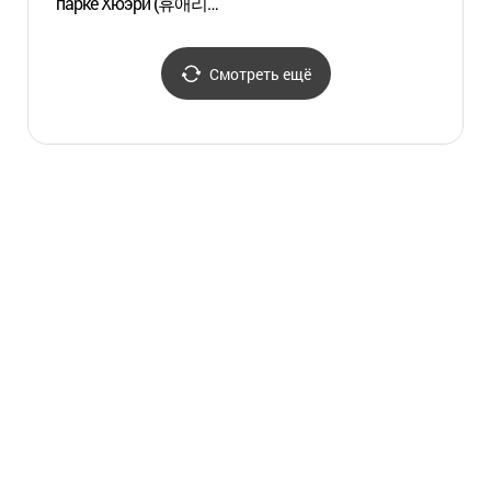
парке Хюэри (휴애리
(고살
매화축제)
Смотреть ещё