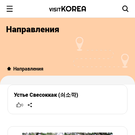
Направления
Направления
Устье Свесоккак (쇠소깍)
0