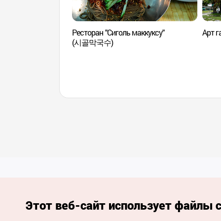
Ресторан "Сиголь маккуксу"
Арт 
(시골막국수)
Этот веб-сайт использует файлы c