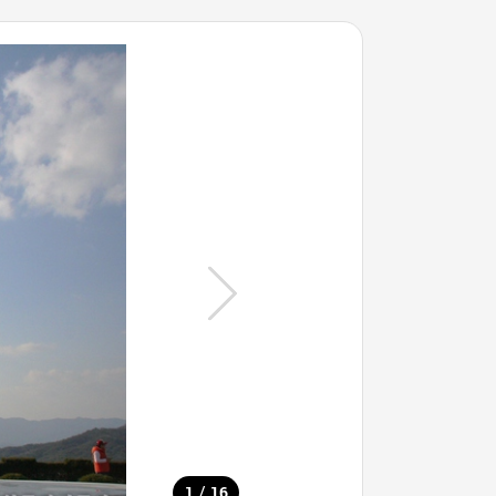
/
1
16