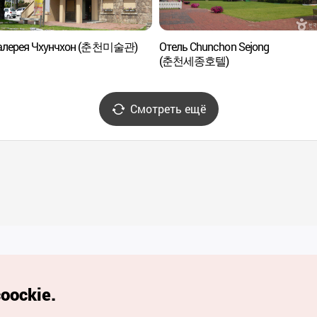
галерея Чхунчхон (춘천미술관)
Отель Chunchon Sejong
(춘천세종호텔)
Смотреть ещё
Полезные ссылки
oockie.
Мобильное приложени