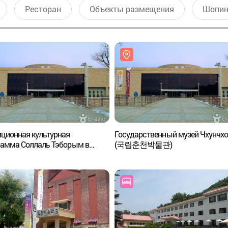
Ресторан
Объекты размещения
Шопин
ционная культурная
Государственный музей Чхунчх
рамма Соллаль Тэборым в
(국립춘천박물관)
арственном музее Чхунчхон
춘천박물관 설·입춘·대보름
화 한마당)