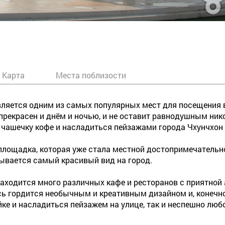
Карта
Места поблизости
вляется одним из самых популярных мест для посещения в
екрасен и днём и ночью, и не оставит равнодушным нико
 чашечку кофе и насладиться пейзажами города Чхунчхон 
площадка, которая уже стала местной достопримечательно
рывается самый красивый вид на город.
находится много различных кафе и ресторанов с приятной
сь гордится необычным и креативным дизайном и, конечн
йке и насладиться пейзажем на улице, так и неспешно люб