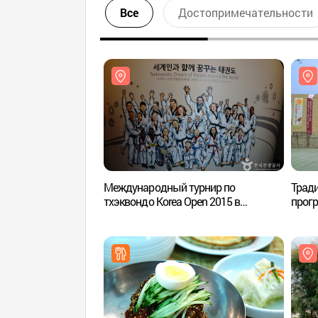
Все
Достопримечательности
Международный турнир по
Тради
тхэквондо Korea Open 2015 в
прог
Чхучхоне (춘천코리아오픈
Госуд
국제태권도대회 2015)
(국립
전통문