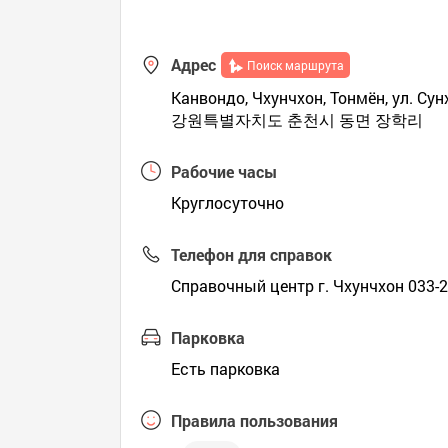
Адрес
Поиск маршрута
Канвондо, Чхунчхон, Тонмён, ул. Су
강원특별자치도 춘천시 동면 장학리
Рабочие часы
Круглосуточно
Телефон для справок
Справочный центр г. Чхунчхон 033-
Парковка
Есть парковка
Правила пользования