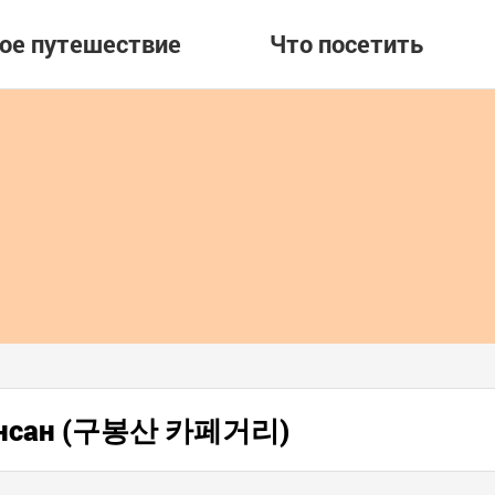
вое путешествие
Что посетить
убонсан (구봉산 카페거리)