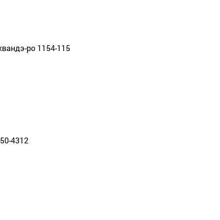
нхвандэ-ро 1154-115
250-4312