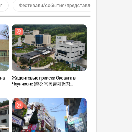
г
Фестивали/события/представления
Актив
она
Жадеитовые прииски Оксанга в
Государственный м
Чхунчхоне (춘천옥동굴체험장
(국립춘천박물관)
(옥산가)&달아실)