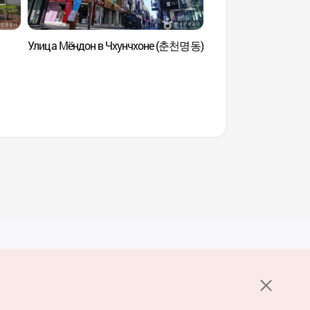
Улица Мёндон в Чхунчхоне (춘천명동)
Переулок ресторан
Таккальби в Чхунч
닭갈비 골목)
Услуги
е НОТК
Пользовательское соглашение