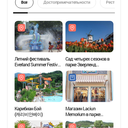
Все
Достопримечательности
Ресторан
Летний фестиваль
Сад четырех сезонов в
Кариб
Everland Summer Festival
парке Эверленд
(캐리
в парке Эверленд
(에버랜드 Four Seasons
(에버랜드 썸머워터 펀)
Garden)
Карибиан Бэй
Магазин Laciun
Музей
(캐리비안베이)
Memorium в парке
"Самс
Everland (라시언
(삼성
메모리엄 에버랜드점)