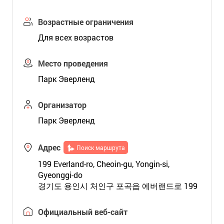
Возрастные ограничения
Для всех возрастов
Место проведения
Парк Эверленд
Организатор
Парк Эверленд
Адрес
Поиск маршрута
199 Everland-ro, Cheoin-gu, Yongin-si,
Gyeonggi-do
경기도 용인시 처인구 포곡읍 에버랜드로 199
Официальный веб-сайт