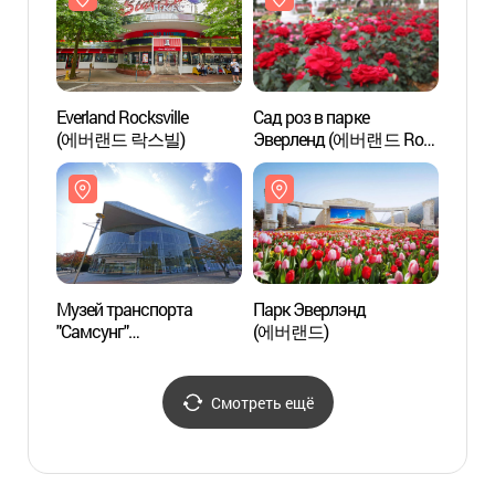
Everland Rocksville
Сад роз в парке
Худож
(에버랜드 락스빌)
Эверленд (에버랜드 Rose
галер
Garden)
(호암
Музей транспорта
Парк Эверлэнд
Детск
"Самсунг"
(에버랜드)
Пунд
(삼성화재교통박물관)
어린이
Смотреть ещё