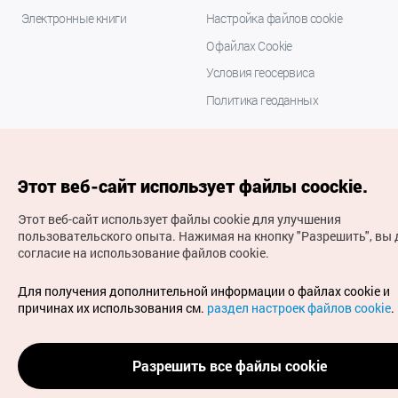
Электронные книги
Настройка файлов cookie
О файлах Cookie
Условия геосервиса
Политика геоданных
Этот веб-сайт использует файлы coockie.
Этот веб-сайт использует файлы cookie для улучшения
пользовательского опыта.
Нажимая на кнопку "Разрешить", вы 
согласие на использование файлов cookie.
(с) Национальная организация туризма Кореи Все
права защищены
Для получения дополнительной информации о файлах cookie и
Для извещения об ошибках и проблемах, связанных с
причинах их использования см.
раздел настроек файлов cookie
.
работой веб-сайта, направляйте ваши запросы на
официальный адрес электронной почты
russian@knto.or.kr
Разрешить все файлы cookie