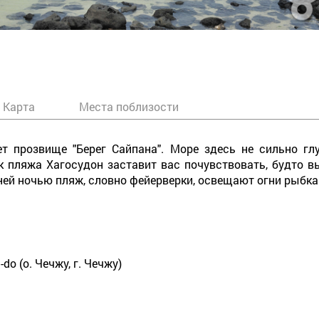
Карта
Места поблизости
т прозвище "Берег Сайпана". Море здесь не сильно глу
 пляжа Хагосудон заставит вас почувствовать, будто вы
ней ночью пляж, словно фейерверки, освещают огни рыбка
u-do (о. Чечжу, г. Чечжу)