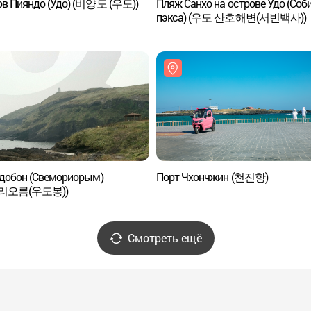
ов Пияндо (Удо) (비양도 (우도))
Пляж Санхо на острове Удо (Соб
пэкса) (우도 산호해변(서빈백사))
Удобон (Свемориорым)
Порт Чхончжин (천진항)
리오름(우도봉))
Смотреть ещё