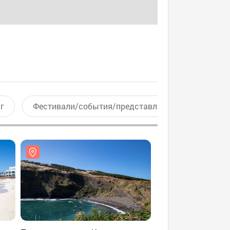
г
Фестивали/события/представления
Актив