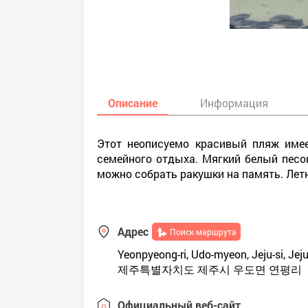
Описание
Информация
Этот неописуемо красивый пляж имее
семейного отдыха. Мягкий белый песок
можно собрать ракушки на память. Лет
Адрес
Поиск маршрута
Yeonpyeong-ri, Udo-myeon, Jeju-si, Jej
제주특별자치도 제주시 우도면 연평리
Официальный веб-сайт