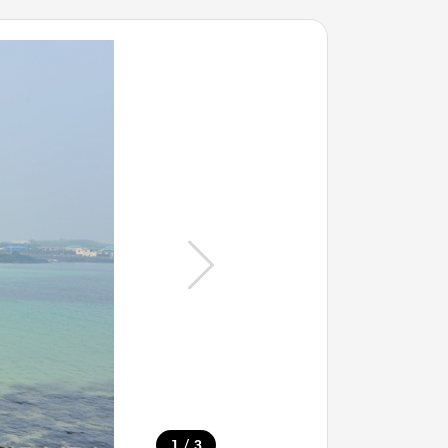
/
1
3