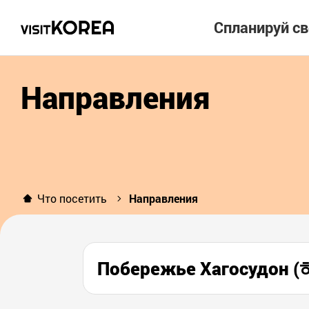
Спланируй с
Направления
Что посетить
Направления
Побережье Хагосудо