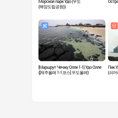
Морской парк Удо (우도
Остр
(해양도립공원))
[Маршрут Чечжу Олле 1-1] Удо Олле
Пик 
([제주올레 1-1코스] 우도올레)
(쇠머