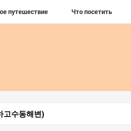
вое путешествие
Что посетить
н (하고수동해변)