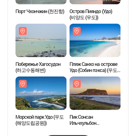
Порт Чхончжин (천진항)
Остров Пияндо (Удо)
Остро
(비양도 (우도))
(비양도
Побережье Хагосудон
Пляж Санхо на острове
Пляж 
(하고수동해변)
Удо (Собин пэкса) (우도
Удо (
산호해변(서빈백사))
산호해
Морской парк Удо (우도
Пик Сонсан
Пик С
(해양도립공원))
Ильчхульбон
Ильчх
(성산일출봉)
(성산