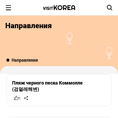
Направления
Направления
Пляж черного песка Коммолле
(검멀레해변)
0