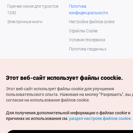
Горячая линия для туристов
Политика
1330
конфиденциальности
Электронные книги
Настройка файлов cookie
О файлах Cookie
Условия геосервиса
Политика геоданных
Этот веб-сайт использует файлы coockie.
Этот веб-сайт использует файлы cookie для улучшения
пользовательского опыта.
Нажимая на кнопку "Разрешить", вы 
согласие на использование файлов cookie.
(с) Национальная организация туризма Кореи Все
права защищены
Для получения дополнительной информации о файлах cookie и
Для извещения об ошибках и проблемах, связанных с
причинах их использования см.
раздел настроек файлов cookie
.
работой веб-сайта, направляйте ваши запросы на
официальный адрес электронной почты