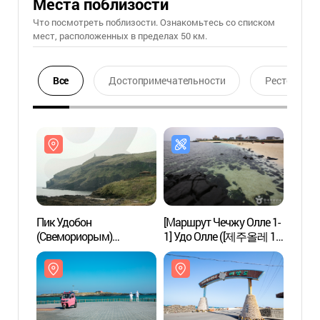
Места поблизости
Что посмотреть поблизости. Ознакомьтесь со списком
мест, расположенных в пределах 50 км.
Все
Достопримечательности
Ресторан
Пик Удобон
[Маршрут Чечжу Олле 1-
Пик У
(Свемориорым)
1] Удо Олле ([제주올레 1-
(Све
(쇠머리오름(우도봉))
1코스] 우도올레)
(쇠머