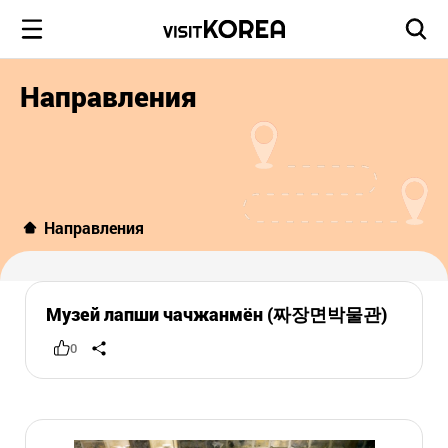
Направления
Направления
Музей лапши чачжанмён (짜장면박물관)
0