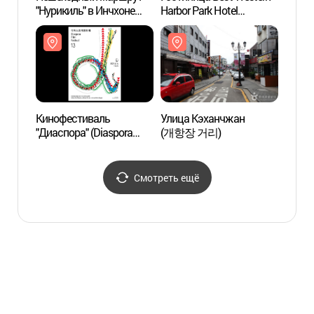
"Нурикиль" в Инчхоне
Harbor Park Hotel
(상상
(часовой маршрут)
(베스트웨스턴
([인천 개항 누리길] 1시간
하버파크호텔)
코스)
Кинофестиваль
Улица Кэханчжан
Парк 
"Диаспора" (Diaspora
(개항장 거리)
(자유공
Film Festival,
디아스포라영화제)
Смотреть ещё