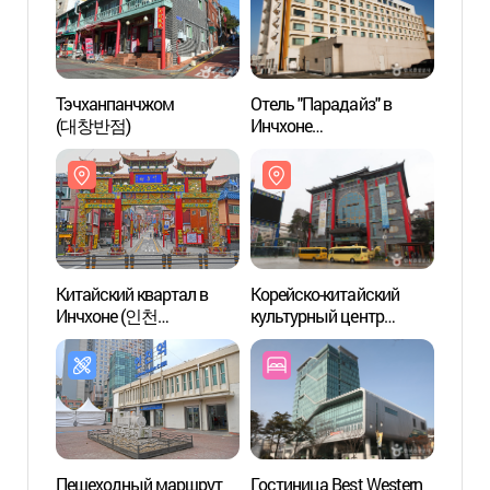
Тэчханпанчжом
Отель "Парадайз" в
Китай
(대창반점)
Инчхоне
Инчх
(파라다이스호텔 인천)
차이나
Китайский квартал в
Корейско-китайский
Улица
Инчхоне (인천
культурный центр
(개항
차이나타운)
(한중문화관)
Пешеходный маршрут
Гостиница Best Western
Sangs