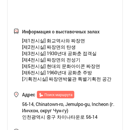
Информация о выставочных залах
[제1전시실] 화교역사와 짜장면
[제2전시실] 짜장면의 탄생
[제3전시실] 1930년대 공화춘 접객실
[제4전시실] 짜장면의 전성기
[제5전시실] 현대의 문화아이콘 짜장면
[제6전시실] 1960년대 공화춘 주방
[기획전시실] 짜장면박물관 특별기획전 공간
Адрес
Поиск маршрута
56-14, Chinatown-ro, Jemulpo-gu, Incheon (г.
Инчхон, округ Чун-гу)
인천광역시 중구 차이나타운로 56-14