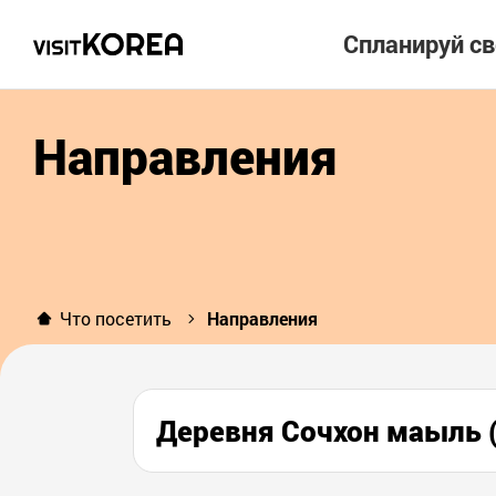
Спланируй с
Направления
Что посетить
Направления
Деревня Сочхон маыл