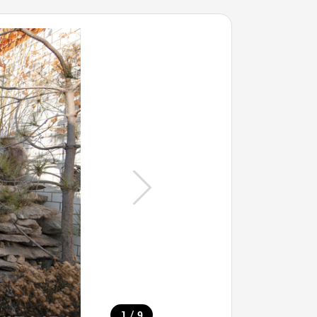
/
1
9