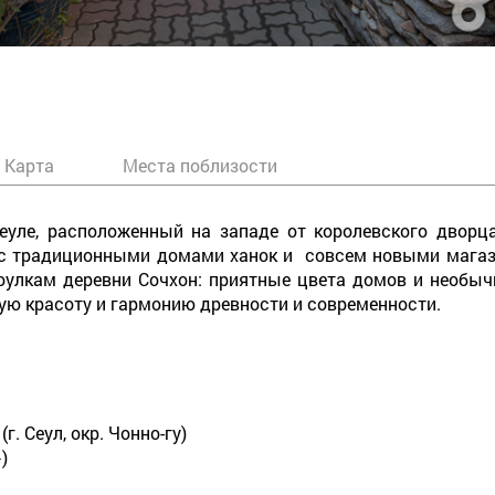
Карта
Места поблизости
еуле, расположенный на западе от королевского дворца
 с традиционными домами ханок и совсем новыми магази
акоулкам деревни Сочхон: приятные цвета домов и необы
тую красоту и гармонию древности и современности.
(г. Сеул, окр. Чонно-гу)
)