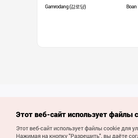
Gamrodang (감로당)
Boan
Этот веб-сайт использует файлы c
Этот веб-сайт использует файлы cookie для 
(с) Национальная организация туризма Кореи Все права
Нажимая на кнопку "Разрешить", вы даёте сог
защищены