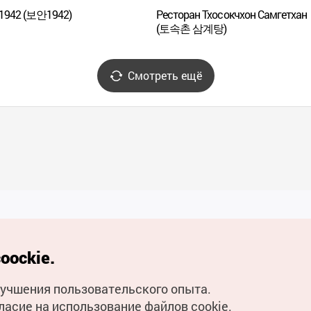
 1942 (보안1942)
Ресторан Тхосокчхон Самгетхан
(토속촌 삼계탕)
Смотреть ещё
Полезные ссылки
oockie.
Мобильное приложени
улучшения пользовательского опыта.
Горячая линия для тури
ласие на использование файлов cookie.