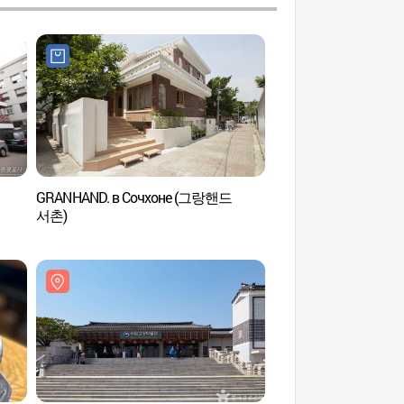
GRANHAND. в Сочхоне (그랑핸드
Ground Seesaw в Со
서촌)
(그라운드시소 서촌)