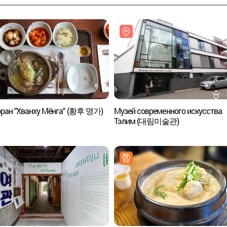
оран "Хванху Мёнга" (황후 명가)
Музей современного искусства
Тэлим (대림미술관)