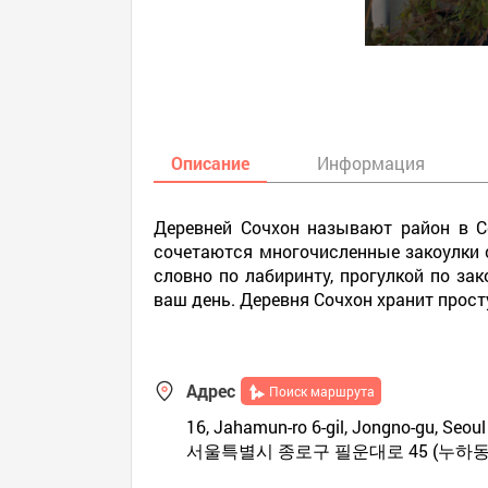
Описание
Информация
Деревней Сочхон называют район в С
сочетаются многочисленные закоулки
словно по лабиринту, прогулкой по з
ваш день. Деревня Сочхон хранит прос
Адрес
Поиск маршрута
16, Jahamun-ro 6-gil, Jongno-gu, Seoul 
서울특별시 종로구 필운대로 45 (누하동