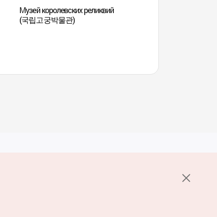
Музей королевских реликвий
Уроки придворной к
(국립고궁박물관)
Государственном м
дворцов в Сеуле
Услуги
е НОТК
Пользовательское соглашение
стов 1330
Политика конфиденциальности