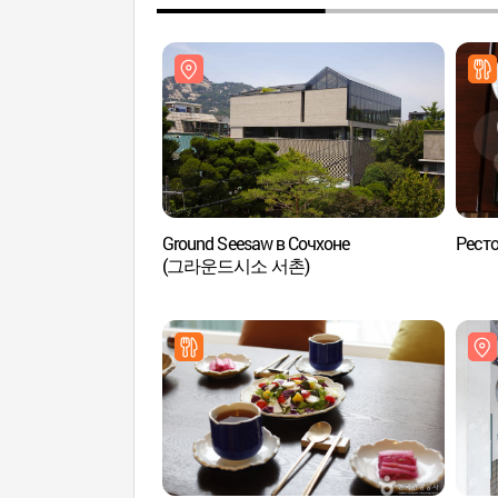
Ground Seesaw в Сочхоне
Рест
(그라운드시소 서촌)