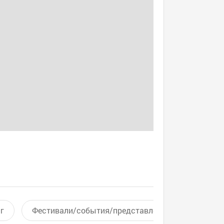
г
Фестивали/события/представления
Актив