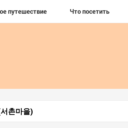
вое путешествие
Что посетить
ь (서촌마을)