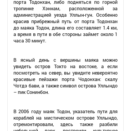
порта Тодонхан, либо подняться по горной
тропинке Хэннам, расположенной за
администрацией уезда Уллын-гун. Особенно
красив прибрежный путь от порта Тодонхан
до маяка Тодон, длина его составляет 1.4 км,
а время в пути в обе стороны займет около 1
часа 30 минут.
В ясный день с вершины маяка можно
увидеть остров Токто на востоке, а если
посмотреть на север, вы увидите невероятно
красивые пейзажи порта Чодонхан: скалу
Чотдэ бави, а также символ острова Уллындо
– пик Сонинбон.
В 2006 году маяк Тодон, указатель пути для
кораблей на мистическом острове Уллындо,
отремонтировали, здесь также разбили
небольшой парк, построили культурное