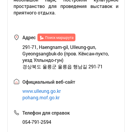
пространство для проведения выставок и
приятного отдыха.
Адрес
Поиск маршрута
291-71, Haengnam-gil, Ulleung-gun,
Gyeongsangbuk-do (пров. Кёнсан-пукто,
уезд Уллындо-гун)
경상북도 울릉군 울릉읍 행남길 291-71
Официальный веб-сайт
www.ulleung.go.kr
pohang.mof.go.kr
Телефон для справок
054-791-2594