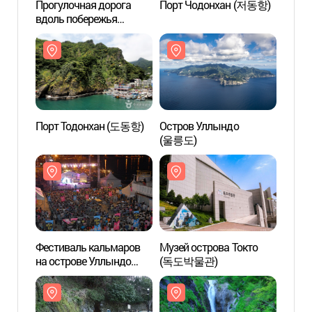
Прогулочная дорога
Порт Чодонхан (저동항)
Прогу
вдоль побережья
вдоль
Хэннам (행남
Хэнн
해안산책로)
해안산
Порт Тодонхан (도동항)
Остров Уллындо
Порт
(울릉도)
Фестиваль кальмаров
Музей острова Токто
Музей
на острове Уллындо
(독도박물관)
(독도
(울릉도 오징어축제)