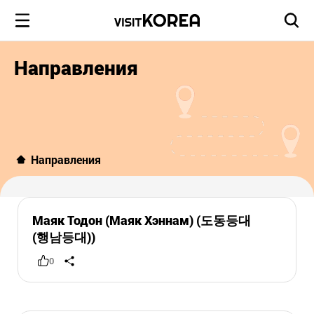
Направления
Направления
Маяк Тодон (Маяк Хэннам) (도동등대
(행남등대))
0