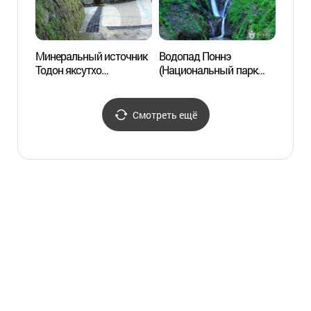
Минеральный источник
Водопад Поннэ
Водоп
Тодон яксутхо
(Национальный парк
(Наци
(도동약수터)
Уллындо, Токто)
Уллын
(봉래폭포 (울릉도, 독도
(봉래
국가지질공원))
국가지
Смотреть ещё