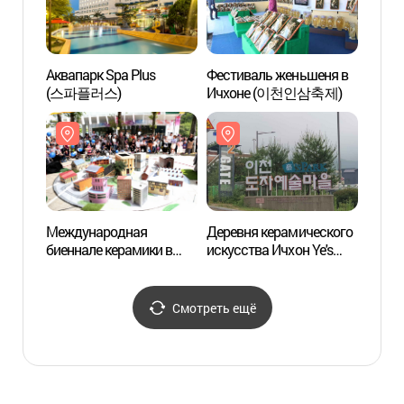
Аквапарк Spa Plus
Фестиваль женьшеня в
Парк 
(스파플러스)
Ичхоне (이천인삼축제)
Кван
곤지
Международная
Деревня керамического
Дерев
биеннале керамики в
искусства Ичхон Ye's
Мёнпх
провинции Кёнги-до
Park (이천도자예술마을
도니울
(경기세계도자비엔날레)
(이천 예스파크))
Смотреть ещё