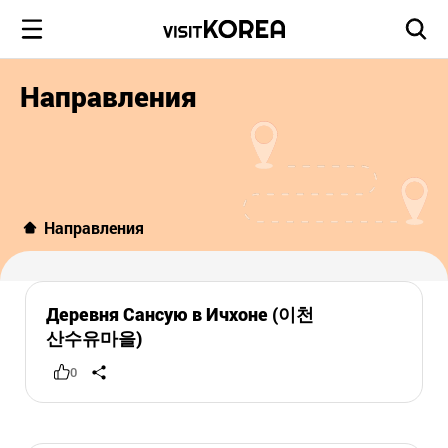
Направления
Направления
Деревня Сансую в Ичхоне (이천
산수유마을)
0