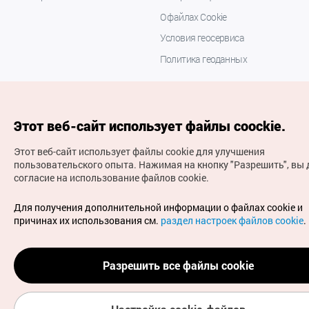
О файлах Cookie
Условия геосервиса
Политика геоданных
Этот веб-сайт использует файлы coockie.
Этот веб-сайт использует файлы cookie для улучшения
пользовательского опыта.
Нажимая на кнопку "Разрешить", вы 
согласие на использование файлов cookie.
(с) Национальная организация туризма Кореи Все
права защищены
Для получения дополнительной информации о файлах cookie и
Для извещения об ошибках и проблемах, связанных с
причинах их использования см.
раздел настроек файлов cookie
.
работой веб-сайта, направляйте ваши запросы на
официальный адрес электронной почты
russian@knto.or.kr
Разрешить все файлы cookie