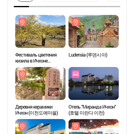
Фестиваль цветения
Ludensia (루덴시아)
Lude
кизила в Ичхоне
(이천백사 산수유꽃축제)
Деревня керамики
Отель "Миранда Ичхон"
Аквап
Ичхон (이천도예마을)
(호텔 미란다 이천)
(스파