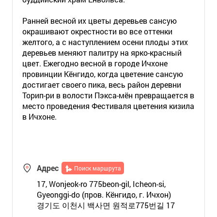
Ранней весной их цветы деревьев сансую
окрашивают окрестности во все оттенки
желтого, а с наступлением осени плоды этих
деревьев меняют палитру на ярко-красный
цвет. Ежегодно весной в городе Ичхоне
провинции Кёнгидо, когда цветение сансую
достигает своего пика, весь район деревни
Торип-ри в волости Пэкса-мён превращается в
место проведения Фестиваля цветения кизила
в Ичхоне.
Адрес
Поиск маршрута
17, Wonjeok-ro 775beon-gil, Icheon-si,
Gyeonggi-do (пров. Кёнгидо, г. Ичхон)
경기도 이천시 백사면 원적로775번길 17