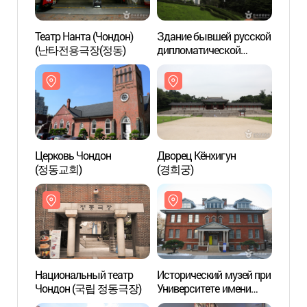
Театр Нанта (Чондон)
Здание бывшей русской
Театр
(난타전용극장(정동)
дипломатической
(난타
миссии в Корее
Церковь Чондон
Дворец Кёнхигун
Церко
(정동교회)
(경희궁)
(정동
Национальный театр
Исторический музей при
Нацио
Чондон (국립 정동극장)
Университете имени
Чонд
великого деятеля