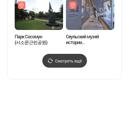
Аппенцеллера
(배재학당역사박물관)
Парк Сосомун
Сеульский музей
Парк 
(서소문근린공원)
истории
(서소
(서울역사박물관)
Смотреть ещё