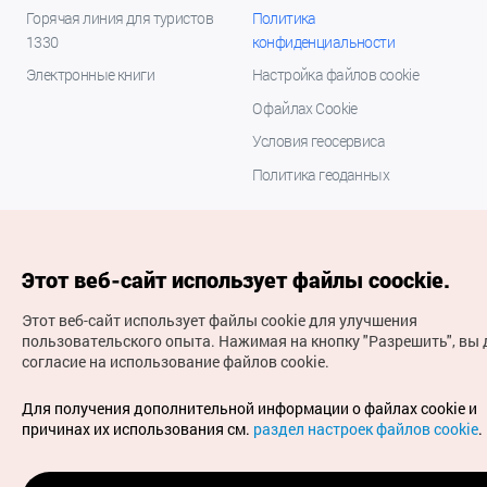
Горячая линия для туристов
Политика
1330
конфиденциальности
Электронные книги
Настройка файлов cookie
О файлах Cookie
Условия геосервиса
Политика геоданных
Этот веб-сайт использует файлы coockie.
Этот веб-сайт использует файлы cookie для улучшения
пользовательского опыта.
Нажимая на кнопку "Разрешить", вы 
согласие на использование файлов cookie.
(с) Национальная организация туризма Кореи Все
права защищены
Для получения дополнительной информации о файлах cookie и
Для извещения об ошибках и проблемах, связанных с
причинах их использования см.
раздел настроек файлов cookie
.
работой веб-сайта, направляйте ваши запросы на
официальный адрес электронной почты