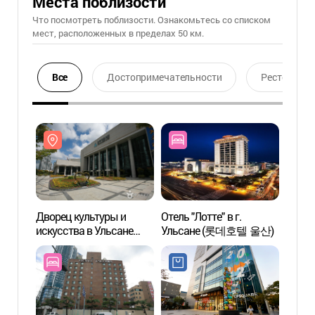
Места поблизости
Что посмотреть поблизости. Ознакомьтесь со списком
мест, расположенных в пределах 50 км.
Все
Достопримечательности
Ресторан
Дворец культуры и
Отель "Лотте" в г.
Дворе
искусства в Ульсане
Ульсане (롯데호텔 울산)
искус
(울산문화예술회관)
(울산