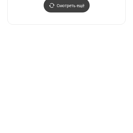
국가정원 십리대숲
Смотреть ещё
(은하수길))