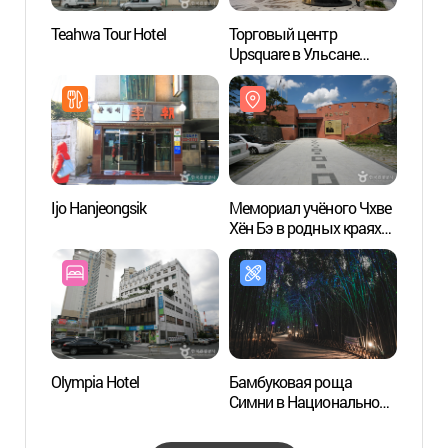
Teahwa Tour Hotel
Торговый центр
Наци
Upsquare в Ульсане
вдоль
(울산업스퀘어)
(태화
Ijo Hanjeongsik
Мемориал учёного Чхве
Река 
Хён Бэ в родных краях
(외솔 최현배선생 생가
기념관)
Olympia Hotel
Бамбуковая роща
Парк 
Симни в Национальном
(선암
парке Тхэхваган (Аллея
Ынхасу) (태화강