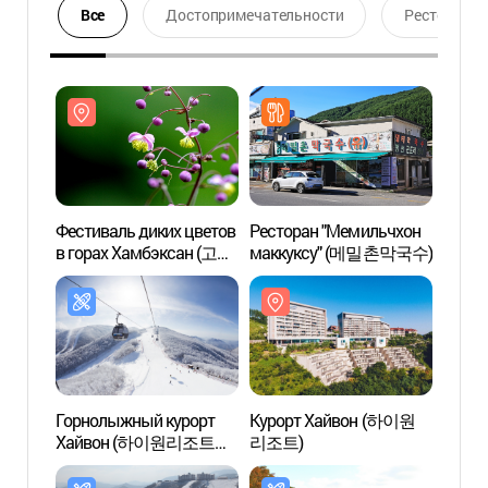
Все
Достопримечательности
Ресторан
Фестиваль диких цветов
Ресторан "Мемильчхон
Куро
в горах Хамбэксан (고한
маккуксу" (메밀촌막국수)
리조트
함백산 야생화축제)
Горнолыжный курорт
Курорт Хайвон (하이원
Нацио
Хайвон (하이원리조트
리조트)
горах
스키장 )
(태백