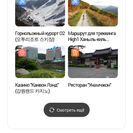
Горнолыжный курорт О2
Маршрут для треккинга
Пруд 
(오투리조트 스키장)
High1 Ханыль-киль
(황지
(하이원 하늘길 트레킹)
Казино "Канвон Лэнд"
Ресторан "Унамчжон"
Горы 
(강원랜드 카지노)
прови
(민둥산
Смотреть ещё