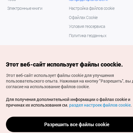
Электронные книги
Настройка файлов cookie
О файлах Cookie
Условия геосервиса
Политика геоданных
Этот веб-сайт использует файлы coockie.
Этот веб-сайт использует файлы cookie для улучшения
пользовательского опыта.
Нажимая на кнопку "Разрешить", вы 
согласие на использование файлов cookie.
(с) Национальная организация туризма Кореи Все
права защищены
Для получения дополнительной информации о файлах cookie и
Для извещения об ошибках и проблемах, связанных с
причинах их использования см.
раздел настроек файлов cookie
.
работой веб-сайта, направляйте ваши запросы на
официальный адрес электронной почты
russian@knto.or.kr
Разрешить все файлы cookie