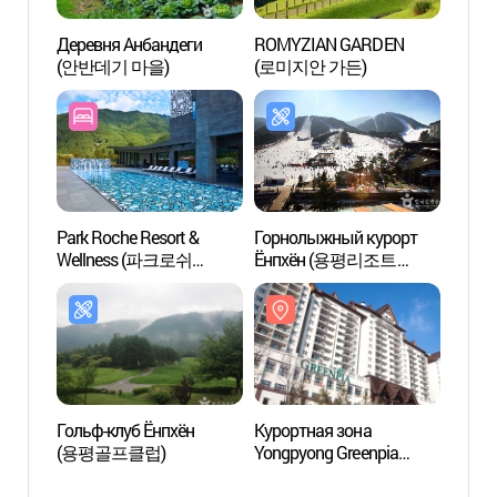
Деревня Анбандеги
ROMYZIAN GARDEN
Дерев
(안반데기 마을)
(로미지안 가든)
(안반
Park Roche Resort &
Горнолыжный курорт
Курор
Wellness (파크로쉬
Ёнпхён (용평리조트
Yongp
리조트앤웰니스)
스키장)
(용평
그린피
Гольф-клуб Ёнпхён
Курортная зона
Спец
(용평골프클럽)
Yongpyong Greenpia
турис
(용평리조트
Тэгв
그린피아콘도)
관광특