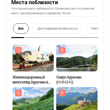
Места поблизости
Что посмотреть поблизости. Ознакомьтесь со списком
мест, расположенных в пределах 50 км.
Все
Достопримечательности
Ресторан
Железнодорожный
Озеро Аурачжи
Желе
велосипед Аурачжи в
(아우라지)
велос
Чонсоне (정선 아우라지
Чонс
레일바이크)
레일바