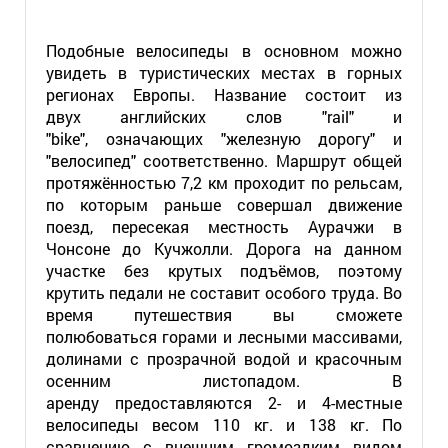
Подобные велосипеды в основном можно
увидеть в туристических местах в горных
регионах Европы. Название состоит из
двух английских слов "rail" и
"bike", означающих "железную дорогу" и
"велосипед" соответственно. Маршрут общей
протяжённостью 7,2 км проходит по рельсам,
по которым раньше совершал движение
поезд, пересекая местность Аурачжи в
Чонсоне до Кучжолли. Дорога на данном
участке без крутых подъёмов, поэтому
крутить педали не составит особого труда. Во
время путешествия вы сможете
полюбоваться горами и лесными массивами,
долинами с прозрачной водой и красочным
осенним листопадом. В
аренду предоставляются 2- и 4-местные
велосипеды весом 110 кг. и 138 кг. По
сравнению с внешним громоздким видом