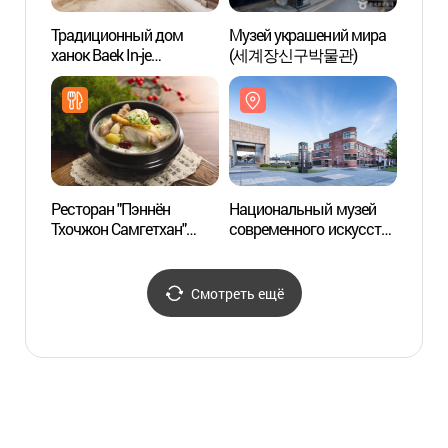
Традиционный дом
Музей украшений мира
Галер
ханок Baek In-je
(세계장신구박물관)
искус
(백인제가옥)
(아프
Ресторан "Пэннён
Национальный музей
Инфо
Тхочжон Самгетхан"
современного искусства
по пр
(백년토종삼계탕)
в Сеуле (국립현대미술관
корей
서울관)
(한옥
Смотреть ещё