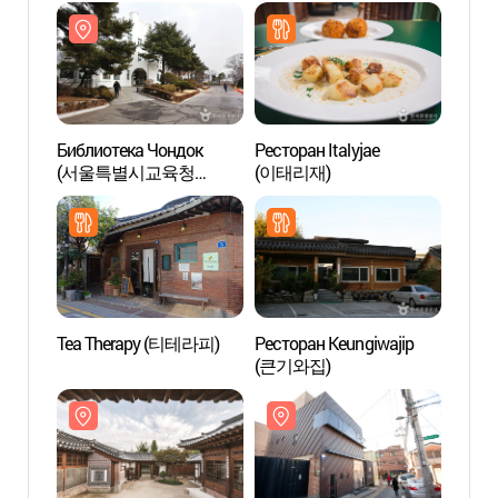
Библиотека Чондок
Ресторан Italyjae
Библи
(서울특별시교육청
(이태리재)
(서
정독도서관)
정독도
Tea Therapy (티테라피)
Ресторан Keungiwajip
Музей
(큰기와집)
(세계