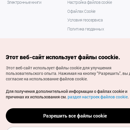
Электронные книги
Настройка файлов cookie
О файлах Cookie
Условия геосервиса
Политика геоданных
Этот веб-сайт использует файлы coockie.
Этот веб-сайт использует файлы cookie для улучшения
пользовательского опыта.
Нажимая на кнопку "Разрешить", вы 
согласие на использование файлов cookie.
(с) Национальная организация туризма Кореи Все
права защищены
Для получения дополнительной информации о файлах cookie и
Для извещения об ошибках и проблемах, связанных с
причинах их использования см.
раздел настроек файлов cookie
.
работой веб-сайта, направляйте ваши запросы на
официальный адрес электронной почты
russian@knto.or.kr
Разрешить все файлы cookie