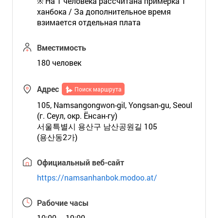
※ На 1 человека рассчитана примерка 1
ханбока / За дополнительное время
взимается отдельная плата
Вместимость
180 человек
Адрес
Поиск маршрута
105, Namsangongwon-gil, Yongsan-gu, Seoul
(г. Сеул, окр. Ёнсан-гу)
서울특별시 용산구 남산공원길 105
(용산동2가)
Официальный веб-сайт
https://namsanhanbok.modoo.at/
Рабочие часы
10:00 ~ 19:00