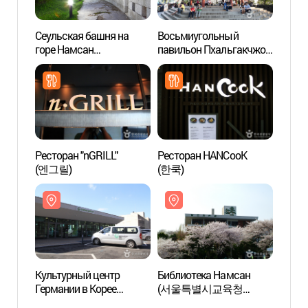
Сеульская башня на
Восьмиугольный
Сеуль
горе Намсан
павильон Пхальгакчжон
горе 
(남산서울타워)
(남산 팔각정)
(남산
Ресторан "nGRILL"
Ресторан HANCooK
Культ
(엔그릴)
(한쿡)
Герма
(주한
Культурный центр
Библиотека Намсан
Парк 
Германии в Корее
(서울특별시교육청
(남산
(주한독일문화원)
남산도서관)