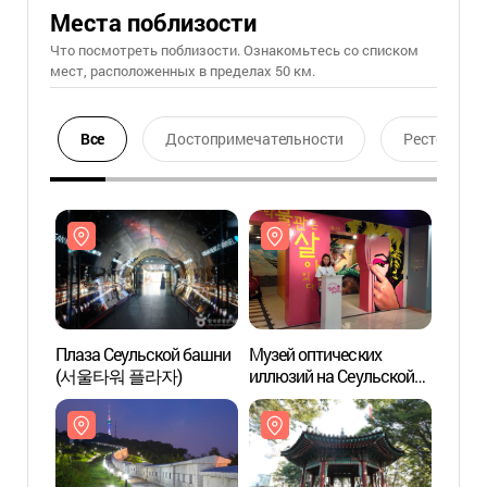
Места поблизости
Что посмотреть поблизости. Ознакомьтесь со списком
мест, расположенных в пределах 50 км.
Все
Достопримечательности
Ресторан
Плаза Сеульской башни
Музей оптических
Плаза
(서울타워 플라자)
иллюзий на Сеульской
(서울
башне "N" (박물관은
살아있다(N서울타워점))