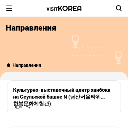
Направления
Направления
Культурно-выставочный центр ханбока
на Сеульской башне N (남산서울타워
한복문화체험관)
0