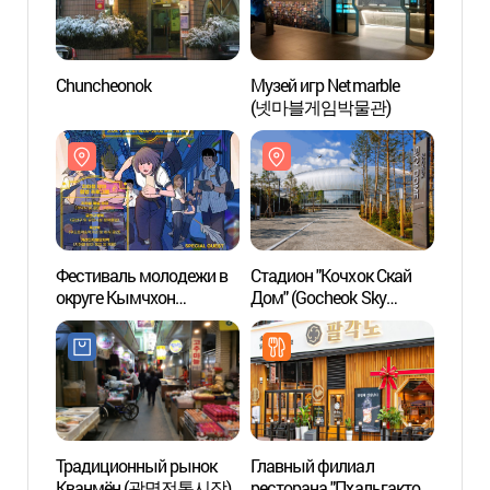
Chuncheonok
Музей игр Netmarble
Парк
(넷마블게임박물관)
(보라
Фестиваль молодежи в
Стадион "Кочхок Скай
Спа-са
округе Кымчхон
Дом" (Gocheok Sky
Esth
(금천청년축제)
Dome) (고척 스카이돔)
에스테틱(
(외국
Традиционный рынок
Главный филиал
Музей
Кванмён (광명전통시장)
ресторана "Пхальгакто"
(충현