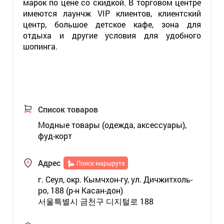
марок по цене со скидкой. В торговом центре
имеются лаунчж VIP клиентов, клиентский
центр, большое детское кафе, зона для
отдыха и другие условия для удобного
шопинга.
Список товаров
Модные товары (одежда, аксессуары),
фуд-корт
Адрес
Поиск маршрута
г. Сеул, окр. Кымчхон-гу, ул. Дичжитхоль-
ро, 188 (р-н Касан-дон)
서울특별시 금천구 디지털로 188