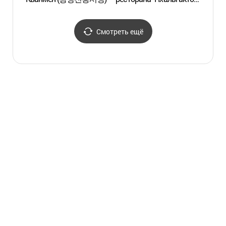
(팔각도 본점)
Смотреть ещё