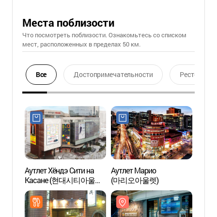
Места поблизости
Что посмотреть поблизости. Ознакомьтесь со списком
мест, расположенных в пределах 50 км.
Все
Достопримечательности
Ресторан
Аутлет Хёндэ Сити на
Аутлет Марио
Музей
Касане (현대시티아울렛
(마리오아울렛)
(넷마
가산점)