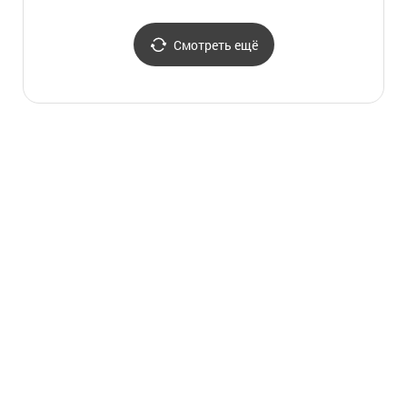
гор Сораксан (설악산
탐방안내소)
Смотреть ещё