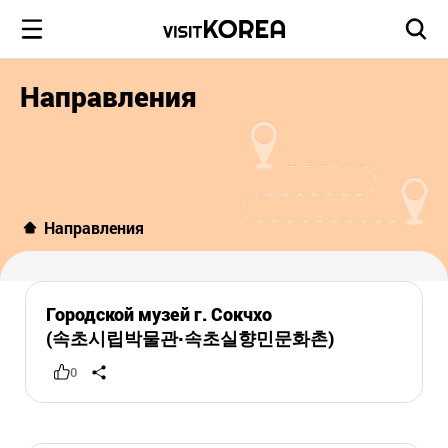
Направления
Направления
Городской музей г. Сокчхо
(속초시립박물관·속초실향민문화촌)
0