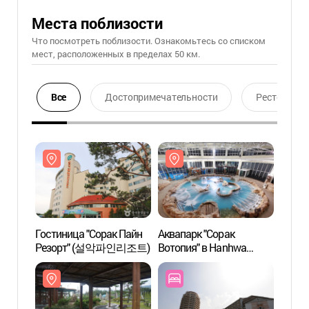
Места поблизости
Что посмотреть поблизости. Ознакомьтесь со списком
мест, расположенных в пределах 50 км.
Все
Достопримечательности
Ресторан
Гостиница "Сорак Пайн
Аквапарк "Сорак
Гости
Резорт" (설악파인리조트)
Вотопия" в Hanhwa
Резо
Resorts (한화리조트 설악
워터피아)