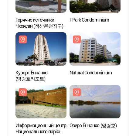
Горячие источники
I' Park Condominium
Горяч
Чхоксан (척산온천지구)
Чхок
Курорт Ённанхо
Natural Condominium
Natur
(영랑호리조트)
Информационный центр
Озеро Ённанхо (영랑호)
Озер
Национального парка