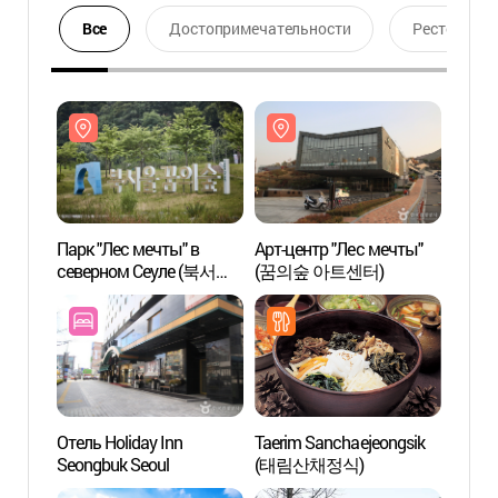
Все
Достопримечательности
Ресторан
Парк "Лес мечты" в
Арт-центр "Лес мечты"
Парк 
северном Сеуле (북서울
(꿈의숲 아트센터)
севе
꿈의숲)
꿈의숲
Отель Holiday Inn
Taerim Sanchaejeongsik
Корол
Seongbuk Seoul
(태림산채정식)
Ыйрын
Всеми