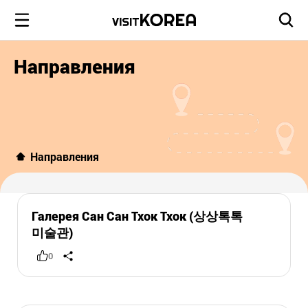
Направления
Направления
Галерея Сан Сан Тхок Тхок (상상톡톡
미술관)
0