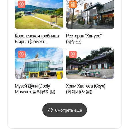
ЮНЕС
선의왕
세계문
Королевская гробница
Ресторан "Ханусо"
Храм 
Ыйрын [Объект
(하누소)
(화계사
Всемирного наследия
ЮНЕСКО](서울 의릉(경종,
선의왕후) [유네스코
세계문화유산])
Музей Дули (Dooly
Храм Хвагеса (Сеул)
Инсти
Museum, 둘리뮤지엄)
(화계사(서울))
межд
образ
Униве
(경희
Смотреть ещё