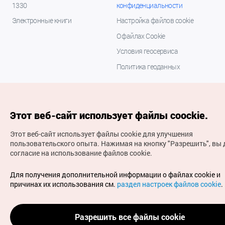
1330
конфиденциальности
Электронные книги
Настройка файлов cookie
О файлах Cookie
Условия геосервиса
Политика геоданных
Этот веб-сайт использует файлы coockie.
Этот веб-сайт использует файлы cookie для улучшения
пользовательского опыта.
Нажимая на кнопку "Разрешить", вы 
согласие на использование файлов cookie.
(с) Национальная организация туризма Кореи Все
права защищены
Для получения дополнительной информации о файлах cookie и
Для извещения об ошибках и проблемах, связанных с
причинах их использования см.
раздел настроек файлов cookie
.
работой веб-сайта, направляйте ваши запросы на
официальный адрес электронной почты
russian@knto.or.kr
Разрешить все файлы cookie