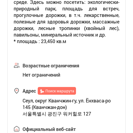
среде. Здесь можно посетить: экологически-
природный парк, площадь для встреч,
прогулочные дорожки, в т.ч. лекарственные,
полезные для здоровья дорожки, массажные
дорожки, лесные тропинки (хвойный лес),
павильоны, минеральный источник и др.
* площадь : 23,450 кв.м
Возрастные ограничения
Нет ограничений
Адрес
Поиск маршрута
Сеул, округ Кванчжин-гу, ул. Ёнхваса-ро
145 (Кванчжан-дон)
서울특별시 광진구 워커힐로 127
Официальный веб-сайт