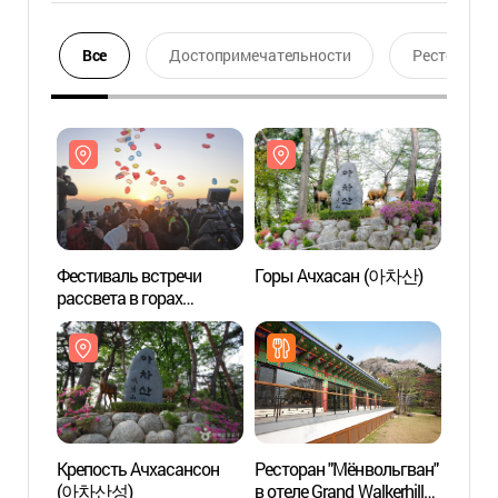
Все
Достопримечательности
Ресторан
Фестиваль встречи
Горы Ачхасан (아차산)
Горы
рассвета в горах
Ачхасан (아차산
해맞이축제)
Крепость Ачхасансон
Ресторан "Мёнвольгван"
Казин
(아차산성)
в отеле Grand Walkerhill
Уолке