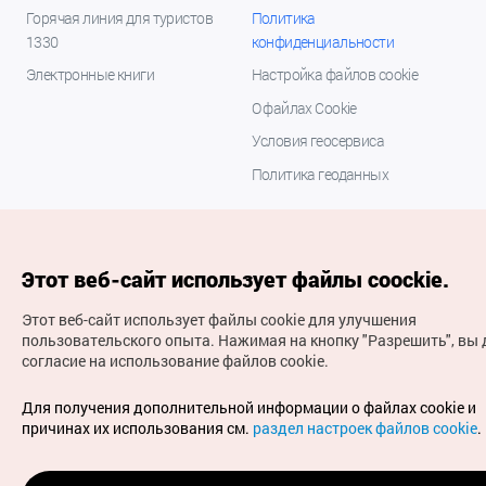
Горячая линия для туристов
Политика
1330
конфиденциальности
Электронные книги
Настройка файлов cookie
О файлах Cookie
Условия геосервиса
Политика геоданных
Этот веб-сайт использует файлы coockie.
Этот веб-сайт использует файлы cookie для улучшения
пользовательского опыта.
Нажимая на кнопку "Разрешить", вы 
согласие на использование файлов cookie.
(с) Национальная организация туризма Кореи Все
права защищены
Для получения дополнительной информации о файлах cookie и
Для извещения об ошибках и проблемах, связанных с
причинах их использования см.
раздел настроек файлов cookie
.
работой веб-сайта, направляйте ваши запросы на
официальный адрес электронной почты