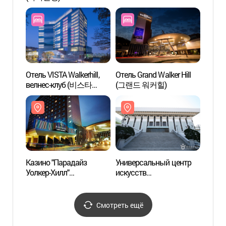
Hotel (그랜드 워커힐 서울
(파라
명월관)
워커힐
Отель VISTA Walkerhill,
Отель Grand Walker Hill
8-я у
велнес-клуб (비스타
(그랜드 워커힐)
Кван
워커힐 서울, 웰니스클럽)
8번가
Казино "Парадайз
Универсальный центр
Больш
Уолкер-Хилл"
искусств
Сеуле
(파라다이스 카지노
(유니버설아트센터)
(서울
워커힐)
Смотреть ещё