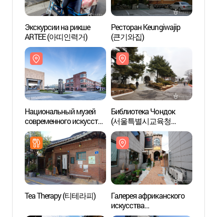
Экскурсии на рикше
Ресторан Keungiwajip
Экску
ARTEE (아띠인력거)
(큰기와집)
ARTE
Национальный музей
Библиотека Чондок
Библи
современного искусства
(서울특별시교육청
(서
в Сеуле (국립현대미술관
정독도서관)
정독도
서울관)
Tea Therapy (티테라피)
Галерея африканского
Худож
искусства
галер
(아프리카미술관)