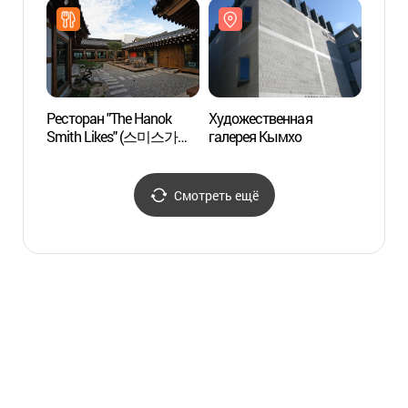
Ресторан "The Hanok
Художественная
Трад
Smith Likes" (스미스가
галерея Кымхо
ханок 
좋아하는 한옥)
(백인
Смотреть ещё