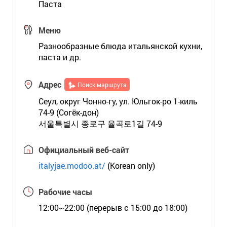
Паста
Меню
Разнообразные блюда итальянской кухни,
паста и др.
Адрес
Поиск маршрута
Сеул, округ Чонно-гу, ул. Юльгок-ро 1-киль
74-9 (Согёк-дон)
서울특별시 종로구 율곡로1길 74-9
Официальный веб-сайт
italyjae.modoo.at/
(Korean only)
Рабочие часы
12:00~22:00 (перерыв с 15:00 до 18:00)