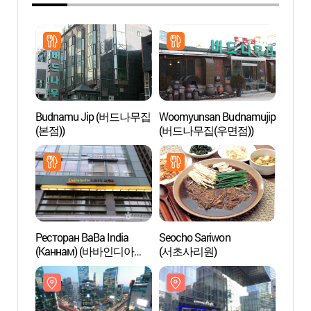
Budnamu Jip (버드나무집
Woomyunsan Budnamujip
Канн
(본점))
(버드나무집(우면점))
Ресторан BaBa India
Seocho Sariwon
Город
(Каннам) (바바인디아
(서초사리원)
(매헌
(강남역점))