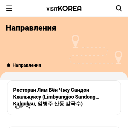
Направления
Направления
Ресторан Лим Бён Чжу Сандон
Кхалькуксу (Limbyungjoo Sandong
Kalguksu, 임병주 산동 칼국수)
0