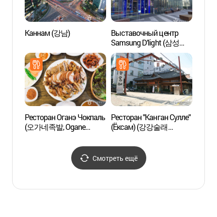
Каннам (강남)
Выставочный центр
Дорог
Samsung D’light (삼성
(양재
딜라이트)
Ресторан Оганэ Чокпаль
Ресторан "Канган Сулле"
Сеуль
(오가네족발, Ogane
(Ёксам) (강강술래
(예술
Jokbal)
(역삼점))
Смотреть ещё