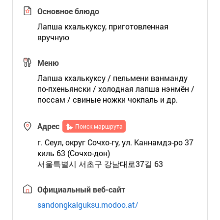
Основное блюдо
Лапша кхалькуксу, приготовленная
вручную
Меню
Лапша кхалькуксу / пельмени ванманду
по-пхеньянски / холодная лапша нэнмён /
поссам / свиные ножки чокпаль и др.
Адрес
Поиск маршрута
г. Сеул, округ Сочхо-гу, ул. Каннамдэ-ро 37
киль 63 (Сочхо-дон)
서울특별시 서초구 강남대로37길 63
Официальный веб-сайт
sandongkalguksu.modoo.at/