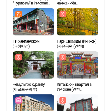
"Нурикиль" в Инчхоне
чачжанмён
чачж
(часовой маршрут)
(짜장면박물관)
(짜장
([인천 개항 누리길] 1시간
코스)
Тэчханпанчжом
Парк Свободы (Инчхон)
Чемул
(대창반점)
(자유공원 (인천))
(제물
Чемульпхо куракпу
Китайский квартал в
Корей
(제물포구락부)
Инчхоне (인천
культ
차이나타운)
(한중