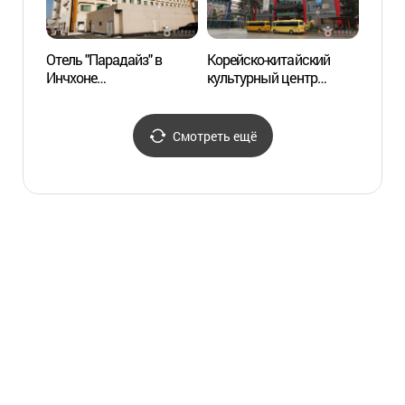
Отель "Парадайз" в
Корейско-китайский
Улица
Инчхоне
культурный центр
(개항
(파라다이스호텔 인천)
(한중문화관)
Смотреть ещё