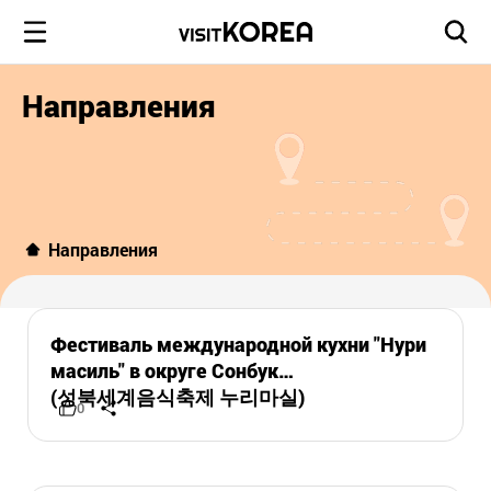
Направления
Направления
Фестиваль международной кухни "Нури
масиль" в округе Сонбук
(성북세계음식축제 누리마실)
0