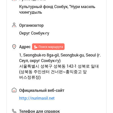
Культурный фонд Сонбук, "Нури масиль
чхингудыль
Организатор
Округ Сонбук-гу
Адрес
Поиск маршрута
1, Seongbuk-ro 8ga-gil, Seongbuk-gu, Seoul (г.
Сеул, округ Сонбук-гу)
서울특별시 성북구 성북동 142-1 성북로 일대
(성북동 주민센터 건너편~홍익중고 앞
버스정류장)
Официальный веб-сайт
http://nurimasil.net
Телефон для справок