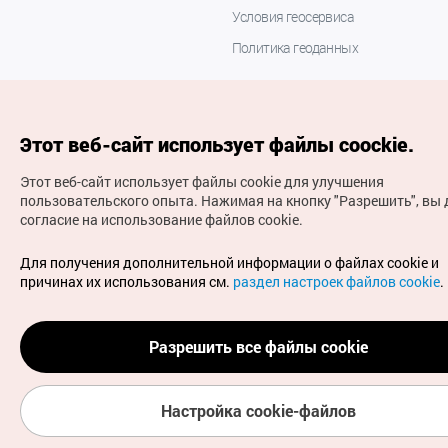
Условия геосервиса
Политика геоданных
Этот веб-сайт использует файлы coockie.
Этот веб-сайт использует файлы cookie для улучшения
пользовательского опыта.
Нажимая на кнопку "Разрешить", вы 
согласие на использование файлов cookie.
(с) Национальная организация туризма Кореи Все
права защищены
Для получения дополнительной информации о файлах cookie и
Для извещения об ошибках и проблемах, связанных с
причинах их использования см.
раздел настроек файлов cookie
.
работой веб-сайта, направляйте ваши запросы на
официальный адрес электронной почты
russian@knto.or.kr
Разрешить все файлы cookie
Настройка cookie-файлов