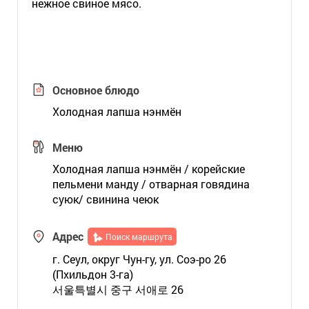
нежное свиное мясо.
Основное блюдо
Холодная лапша нэнмён
Меню
Холодная лапша нэнмён / корейские
пельмени манду / отварная говядина
суюк/ свинина чеюк
Адрес
Поиск маршрута
г. Сеул, округ Чун-гу, ул. Соэ-ро 26
(Пхильдон 3-га)
서울특별시 중구 서애로 26