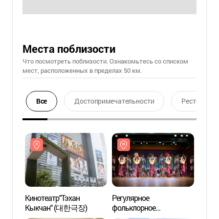
Места поблизости
Что посмотреть поблизости. Ознакомьтесь со списком
мест, расположенных в пределах 50 км.
Все
Достопримечательности
Ресторан
Кинотеатр"Тэхан
Регулярное
Кинот
Кыкчан" (대한극장)
фольклорное
Кыкч
представление в