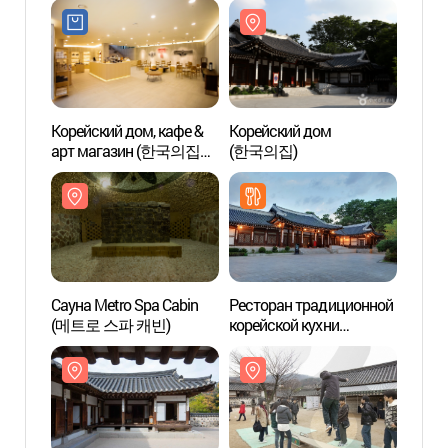
Корейском доме
(한국의집 전통예술공연)
Корейский дом, кафе &
Корейский дом
Сауна
арт магазин (한국의집
(한국의집)
(메트
사랑 카페앤아트샵)
Сауна Metro Spa Cabin
Ресторан традиционной
Сеуль
(메트로 스파 캐빈)
корейской кухни
тради
"Корейский дом" (Korea
на На
House, 한국의집)
(서울