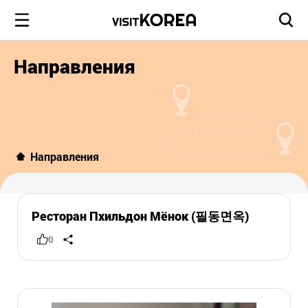
Направления
Направления
Ресторан Пхильдон Мёнок (필동면옥)
0