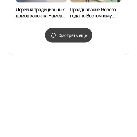
Деревня традиционных
Празднование Нового
Парк 
домов ханок на Намсане
года по Восточному
(남산
(남산골한옥마을)
календарю - Соллаль
2015 в деревне
традиционных
Смотреть ещё
корейских домов "ханок"
на горе Намсан
(남산골한옥마을
세시맞이 오(五)대감 설날
잔치)