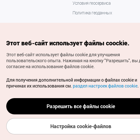
Условия геосервиса
Политика геоданных
Этот веб-сайт использует файлы coockie.
Этот веб-сайт использует файлы cookie для улучшения
пользовательского опыта.
Нажимая на кнопку "Разрешить", вы 
согласие на использование файлов cookie.
(с) Национальная организация туризма Кореи Все
права защищены
Для получения дополнительной информации о файлах cookie и
Для извещения об ошибках и проблемах, связанных с
причинах их использования см.
раздел настроек файлов cookie
.
работой веб-сайта, направляйте ваши запросы на
официальный адрес электронной почты
russian@knto.or.kr
Разрешить все файлы cookie
Настройка cookie-файлов