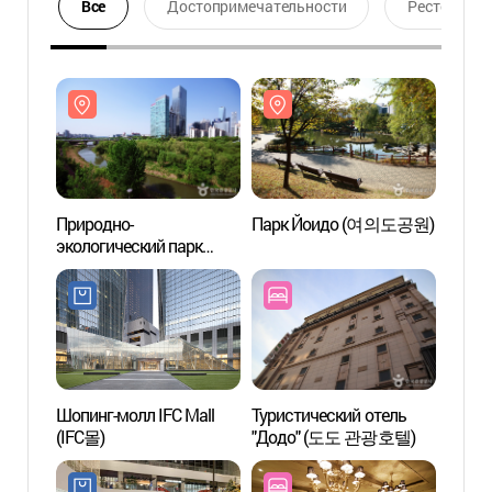
Все
Достопримечательности
Ресторан
Природно-
Парк Йоидо (여의도공원)
Приро
экологический парк
эколо
Йоидо Сэткан
Йоидо
(여의도샛강생태공원)
(여의
Шопинг-молл IFC Mall
Туристический отель
Здани
(IFC몰)
"Додо" (도도 관광호텔)
Асса