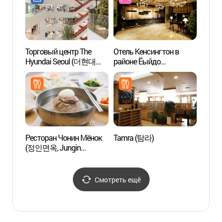
Торговый центр The
Отель Кенсингтон в
Спа-са
Hyundai Seoul (더현대
районе Ёыйдо
Esth
서울)
(켄싱턴호텔 여의도)
에스테틱(
(외국
Ресторан Чонин Мёнок
Tamra (탐라)
Музей
(정인면옥, Jungin
"63 W
Myeonok)
(63
Смотреть ещё