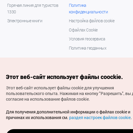
Горячая линия для туристов
Политика
1330
конфиденциальности
Электронные книги
Настройка файлов cookie
О файлах Cookie
Условия геосервиса
Политика геоданных
Этот веб-сайт использует файлы coockie.
Этот веб-сайт использует файлы cookie для улучшения
пользовательского опыта.
Нажимая на кнопку "Разрешить", вы 
согласие на использование файлов cookie.
(с) Национальная организация туризма Кореи Все
права защищены
Для получения дополнительной информации о файлах cookie и
Для извещения об ошибках и проблемах, связанных с
причинах их использования см.
раздел настроек файлов cookie
.
работой веб-сайта, направляйте ваши запросы на
официальный адрес электронной почты