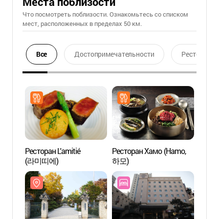
Места поблизости
Что посмотреть поблизости. Ознакомьтесь со списком
мест, расположенных в пределах 50 км.
Все
Достопримечательности
Ресторан
Ресторан L'amitié
Ресторан Хамо (Hamo,
Парк
(라미띠에)
하모)