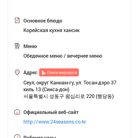
Основное блюдо
Корейская кухня хансик
Меню
Обеденное меню / вечернее меню
Адрес
Поиск маршрута
Сеул, округ Каннам-гу, ул. Тосан-дэро 37
киль 13 (Синса-дон)
서울특별시 성동구 왕십리로 220 (행당동)
Официальный веб-сайт
http://www.24seasons.co.kr
Рабочие часы