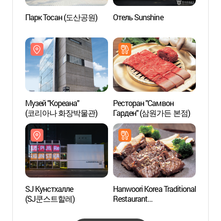
Парк Тосан (도산공원)
Отель Sunshine
SJ Ку
(SJ
Музей "Кореана"
Ресторан "Самвон
Улица
(코리아나 화장박물관)
Гарден" (삼원가든 본점)
Апку
로데오
SJ Кунстхалле
Hanwoori Korea Traditional
Музей
(SJ쿤스트할레)
Restaurant
(피규
(한우리한정식)