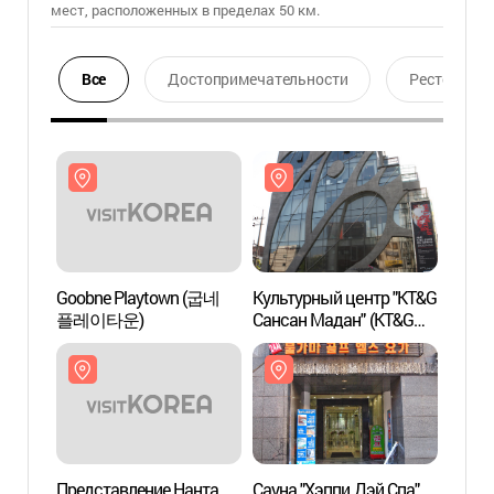
мест, расположенных в пределах 50 км.
Все
Достопримечательности
Ресторан
Goobne Playtown (굽네
Культурный центр "KT&G
Goobn
플레이타운)
Сансан Мадан" (KT&G
플레이
상상마당(홍대))
Представление Нанта
Сауна "Хэппи Дэй Спа"
Сауна