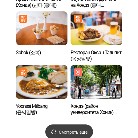
(Хондэ) (난타 (홍대))
на Хондэ (홍대
на Х
해피데이스파 (외국어
해피데
사이트용))
사이트
Sobok (소복)
Ресторан Оксан Тальпит
Дом ч
(옥상달빛)
Yoonssi Milbang
Хондэ (район
Букин
(윤씨밀방)
университета Хоник)
линии
(홍대)
(경의
Смотреть ещё