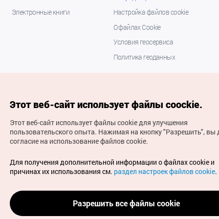
Электронные книги
Настройка файлов cookie
О файлах Cookie
Условия геосервиса
Политика геоданных
Этот веб-сайт использует файлы coockie.
Этот веб-сайт использует файлы cookie для улучшения
пользовательского опыта.
Нажимая на кнопку "Разрешить", вы 
согласие на использование файлов cookie.
(с) Национальная организация туризма Кореи Все
права защищены
Для получения дополнительной информации о файлах cookie и
Для извещения об ошибках и проблемах, связанных с
причинах их использования см.
раздел настроек файлов cookie
.
работой веб-сайта, направляйте ваши запросы на
официальный адрес электронной почты
russian@knto.or.kr
Разрешить все файлы cookie