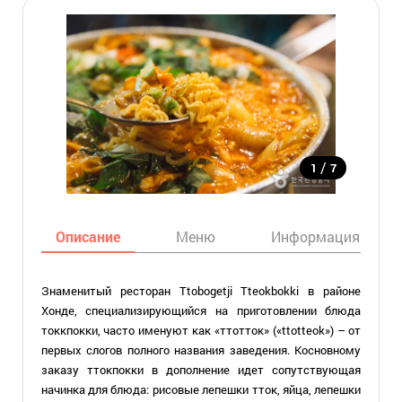
/
1
7
Описание
Меню
Информация
Знаменитый ресторан Ttobogetji Tteokbokki в районе
Хонде, специализирующийся на приготовлении блюда
токкпокки, часто именуют как «ттотток» («ttotteok») –
от
первых слогов полного названия заведения. Косновному
заказу ттокпокки в дополнение идет сопутствующая
начинка для блюда: рисовые лепешки тток, яйца, лепешки