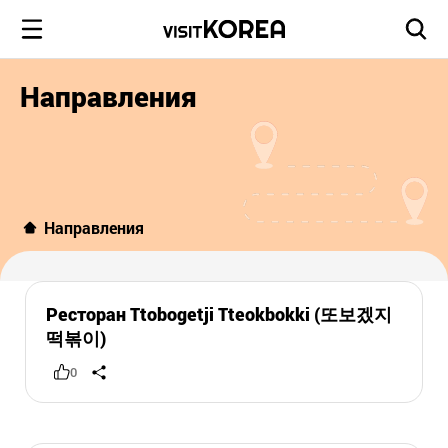
Направления
Направления
Ресторан Ttobogetji Tteokbokki (또보겠지
떡볶이)
0