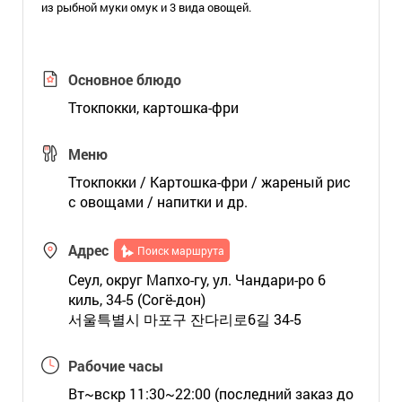
из рыбной муки омук и 3 вида овощей.
Основное блюдо
Ттокпокки, картошка-фри
Меню
Ттокпокки / Картошка-фри / жареный рис
с овощами / напитки и др.
Адрес
Поиск маршрута
Сеул, округ Мапхо-гу, ул. Чандари-ро 6
киль, 34-5 (Согё-дон)
서울특별시 마포구 잔다리로6길 34-5
Рабочие часы
Вт~вскр 11:30~22:00 (последний заказ до