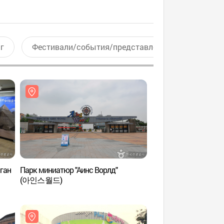
г
Фестивали/события/представления
Актив
ган
Парк миниатюр "Аинс Ворлд"
Музей библейских р
(아인스월드)
(평강성서유물 박물관