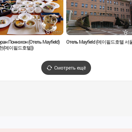
ран Поннэхон (Отель Mayfield)
Отель Mayfield (메이필드호텔 서
헌(메이필드호텔))
Смотреть ещё