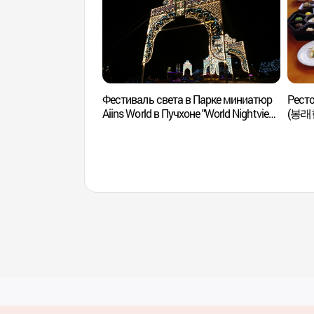
Фестиваль света в Парке миниатюр
Ресто
Aiins World в Пучхоне "World Nightview
(봉래
Fantasy Lighting Festival" (부천
아인스월드 빛축제 - 세계야경 판타지
빛축제)