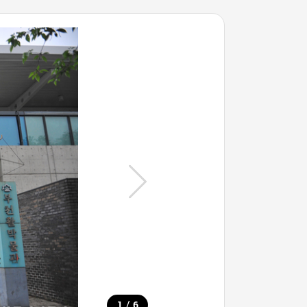
/
1
6