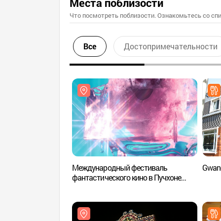
Места поблизости
Что посмотреть поблизости. Ознакомьтесь со спи
Все
Достопримечательности
Международный фестиваль
Gwang
фантастического кино в Пучхоне
(부천 국제판타스틱영화제)