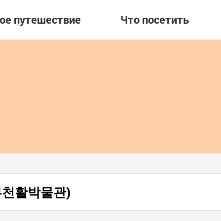
вое путешествие
Что посетить
е (부천활박물관)