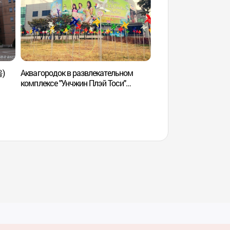
울)
Аквагородок в развлекательном
Стадион "Кочхок Ск
комплексе "Унчжин Плэй Тоси"
Sky Dome) (고척 
(웅진플레이도시 워터도시)