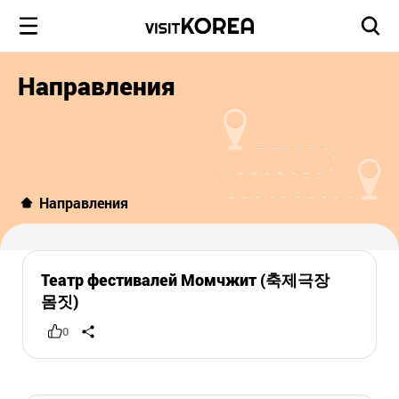
Направления
Направления
Театр фестивалей Момчжит (축제극장
몸짓)
0