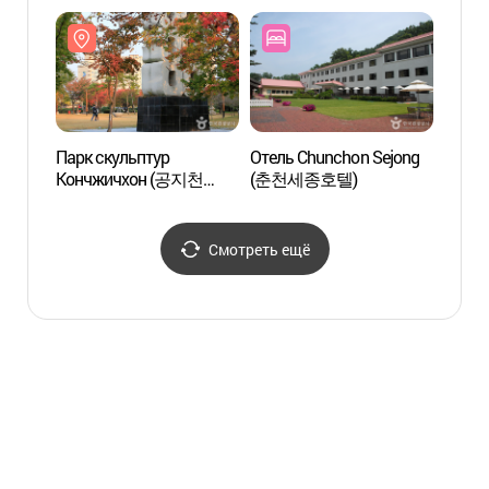
조각공
Парк скульптур
Отель Chunchon Sejong
Обзор
Кончжичхон (공지천
(춘천세종호텔)
Walk 
조각공원)
(소양
Смотреть ещё