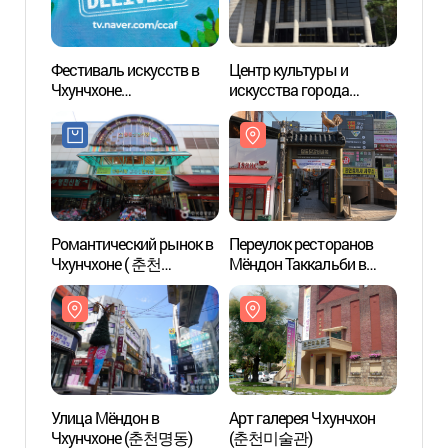
Фестиваль искусств в
Центр культуры и
Центр
Чхунчхоне
искусства города
искус
(춘천아트페스티벌)
Чхунчхона
Чхунч
(춘천문화예술회관)
(춘천
Романтический рынок в
Переулок ресторанов
Улица
Чхунчхоне ( 춘천
Мёндон Таккальби в
Чхун
낭만시장 (구. 중앙시장))
Чхунчхоне (춘천 명동
닭갈비 골목)
Улица Мёндон в
Арт галерея Чхунчхон
Парк 
Чхунчхоне (춘천명동)
(춘천미술관)
Конч