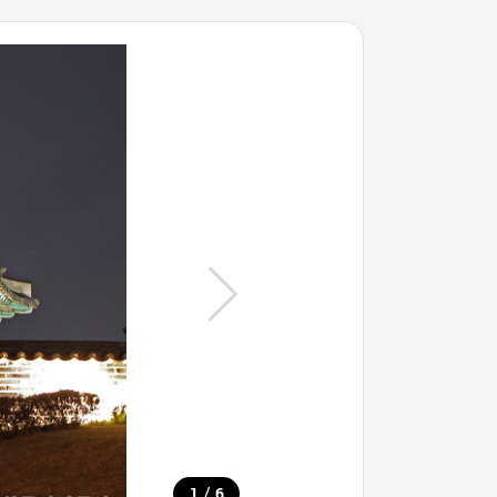
/
1
6