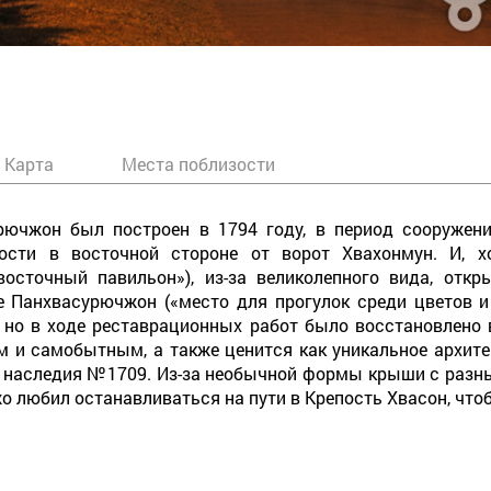
Карта
Места поблизости
рючжон был построен в 1794 году, в период сооружени
сти в восточной стороне от ворот Хвахонмун. И, х
о-восточный павильон»), из-за великолепного вида, от
е Панхвасурючжон («место для прогулок среди цветов и
 но в ходе реставрационных работ было восстановлено в
и самобытным, а также ценится как уникальное архитект
о наследия №1709. Из-за необычной формы крыши с разн
о любил останавливаться на пути в Крепость Хвасон, что