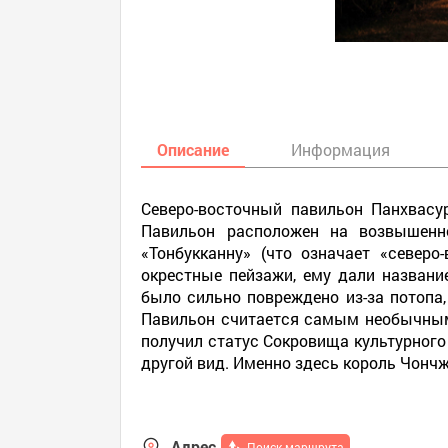
Описание
Информация
Северо-восточный павильон Панхвасу
Павильон расположен на возвышенно
«Тонбукканну» (что означает «север
окрестные пейзажи, ему дали названи
было сильно повреждено из-за потопа,
Павильон считается самым необычным 
получил статус Сокровища культурног
другой вид. Именно здесь король Чончж
Адрес
Поиск маршрута