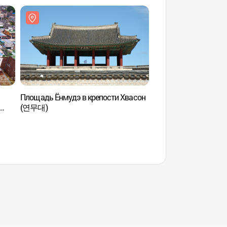
Площадь Ёнмудэ в крепости Хвасон
Крепость Хвасон в 
(연무대)
[Всемирное культур
ЮНЕСКО] (수원 화
세계문화유산])