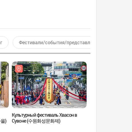
г
Фестивали/события/представления
Актив
Культурный фестиваль Хвасон в
Ворота Хвахонмун
마을)
Сувоне (수원화성문화제)