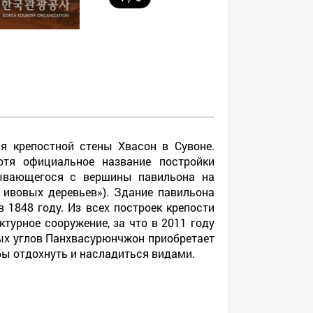
я крепостной стены Хвасон в Сувоне.
отя официальное название постройки
крывающегося с вершины павильона на
 ивовых деревьев»). Здание павильона
 1848 году. Из всех построек крепости
урное сооружение, за что в 2011 году
ых углов Панхвасурюнчжон приобретает
бы отдохнуть и насладиться видами.