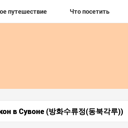
вое путешествие
Что посетить
чжон в Сувоне (방화수류정(동북각루))