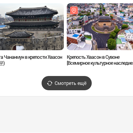
а Чананмун в крепости Хвасон
Крепость Хвасон в Сувоне
문)
[Всемирное культурное наследие
ЮНЕСКО] (수원 화성 [유네스코
세계문화유산])
Смотреть ещё