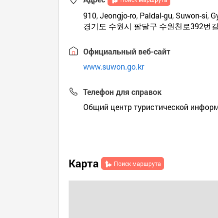
910, Jeongjo-ro, Paldal-gu, Suwon-si, 
경기도 수원시 팔달구 수원천로392번길 4
Официальный веб-сайт
www.suwon.go.kr
Телефон для справок
Общий центр туристической информ
Карта
Поиск маршрута