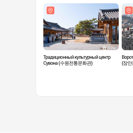
Традиционный культурный центр
Ворот
Сувона (수원전통문화관)
(장안