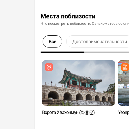
Места поблизости
Что посмотреть поблизости. Ознакомьтесь со спи
Все
Достопримечательности
Ворота Хвахонмун (화홍문)
Yeonp