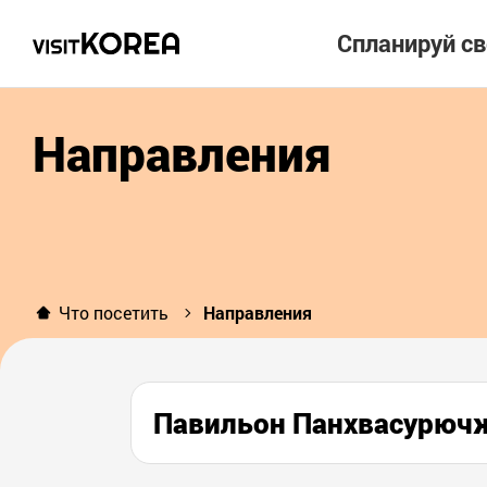
Спланируй с
Направления
Что посетить
Направления
Павильон Панхвасурю