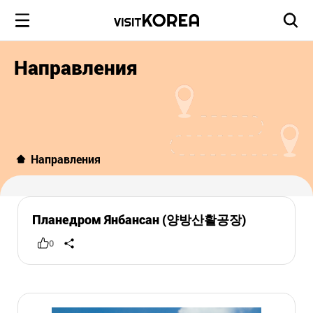
Направления
Направления
Планедром Янбансан (양방산활공장)
0