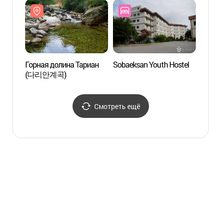
Горная долина Тариан
Sobaeksan Youth Hostel
Свето
(다리안계곡)
Суянг
수양개
Смотреть ещё