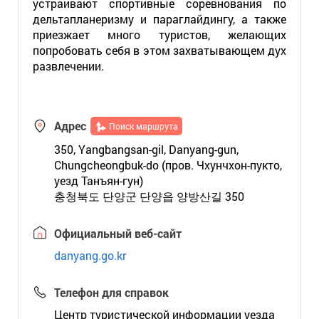
устраивают спортивные соревнования по
дельтапланеризму и параглайдингу, а также
приезжает много туристов, желающих
попробовать себя в этом захватывающем дух
развлечении.
Адрес
Поиск маршрута
350, Yangbangsan-gil, Danyang-gun,
Chungcheongbuk-do (пров. Чхунчхон-пукто,
уезд Танъян-гун)
충청북도 단양군 단양읍 양방산길 350
Официальный веб-сайт
danyang.go.kr
Телефон для справок
Центр туристической информации уезда