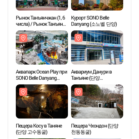
Рынок Танъянчжан (1, 6
Курорт SONO Belle
Аквап
числа) / Рынок Танъян
Danyang (소노벨 단양)
SONO 
Кугён (단양장 (1, 6일) /
(소노
단양구경시장)
Аквапарк Ocean Play при
Аквариум Данури в
Пещер
SONO Belle Danyang
Танъяне (단양
(단양
(소노벨 단양 오션플레이)
다누리아쿠아리움)
Пещера Косу в Таняне
Пещера Чхондон (단양
Горна
(단양 고수동굴)
천동동굴)
(다리