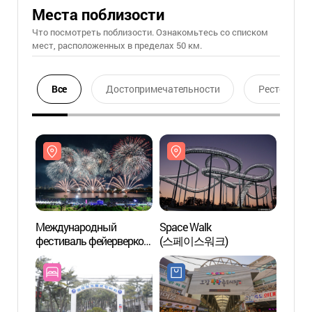
Места поблизости
Что посмотреть поблизости. Ознакомьтесь со списком
мест, расположенных в пределах 50 км.
Все
Достопримечательности
Ресторан
Международный
Space Walk
Space
фестиваль фейерверков
(스페이스워크)
(스페
в Пхохане
(포항국제불빛축제)