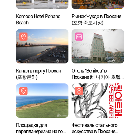
Komodo Hotel Pohang
Рынок Чукдо в Пхохане
Площ
Beach
(포항 죽도시장)
парап
Колл
활공장
Канал в порту Пхохан
Отель "Benikea" в
Фольк
(포항운하)
Пхохане (베니키아 호텔
Яндон
포항)
양동마
세계문
Площадка для
Фестиваль стального
Храм 
парапланеризма на горе
искусства в Пхохане
(오어사
Коллюнсан (곤륜산
(포항스틸아트페스티벌)