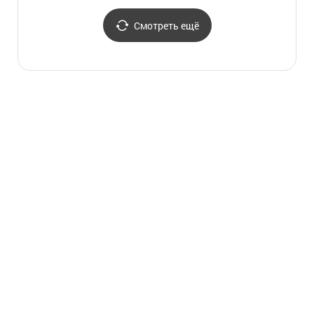
활공장)
Смотреть ещё