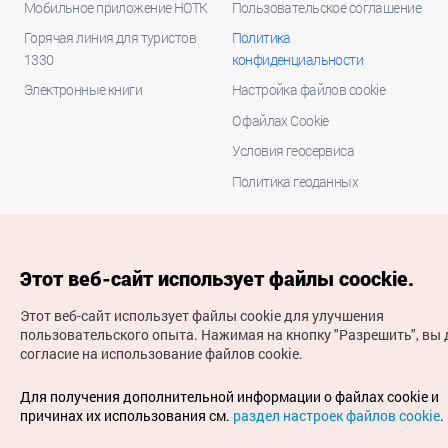
Мобильное приложение НОТК
Пользовательское соглашение
Горячая линия для туристов
Политика
1330
конфиденциальности
Электронные книги
Настройка файлов cookie
О файлах Cookie
Условия геосервиса
Политика геоданных
Этот веб-сайт использует файлы coockie.
Этот веб-сайт использует файлы cookie для улучшения
пользовательского опыта.
Нажимая на кнопку "Разрешить", вы 
согласие на использование файлов cookie.
(с) Национальная организация туризма Кореи Все
права защищены
Для получения дополнительной информации о файлах cookie и
Для извещения об ошибках и проблемах, связанных с
причинах их использования см.
раздел настроек файлов cookie
.
работой веб-сайта, направляйте ваши запросы на