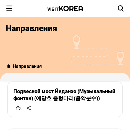
Направления
Направления
Подвесной мост Йеданхо (Музыкальный
фонтан) (예당호 출렁다리(음악분수))
0