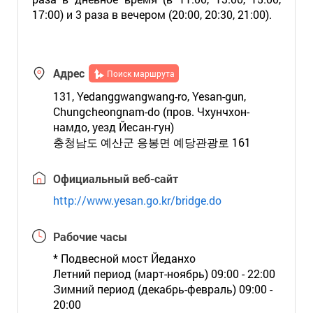
17:00) и 3 раза в вечером (20:00, 20:30, 21:00).
Адрес
Поиск маршрута
131, Yedanggwangwang-ro, Yesan-gun,
Chungcheongnam-do (пров. Чхунчхон-
намдо, уезд Йесан-гун)
충청남도 예산군 응봉면 예당관광로 161
Официальный веб-сайт
http://www.yesan.go.kr/bridge.do
Рабочие часы
* Подвесной мост Йеданхо
Летний период (март-ноябрь) 09:00 - 22:00
Зимний период (декабрь-февраль) 09:00 -
20:00