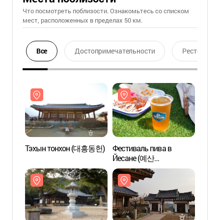
Что посмотреть поблизости. Ознакомьтесь со списком
мест, расположенных в пределах 50 км.
Все
Достопримечательности
Ресторан
Тэхын тонхон (대흥동헌)
Фестиваль пива в
Тэхы
Йесане (예산
맥주페스티벌)