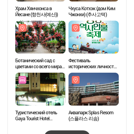
Храм Хянчхонса в
Чхуса Котхэк (дом Ким
Чхуса
Йесане (향천사(예산))
Чжонхи) (추사고택)
Чжон
Ботанический сад с
Фестиваль
Аквап
цветами со всего мира
исторических личностей
(스플
(세계꽃식물원)
в уезде Хонсон
(홍성역사인물축제)
Туристический отель
Аквапарк Splas Resom
Особа
Gaya Tourist Hotel
(스플라스 리솜)
зона 
(가야관광호텔)
источ
(아산