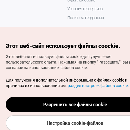
Условия геосервиса
Политика геоданных
Этот веб-сайт использует файлы coockie.
Этот веб-сайт использует файлы cookie для улучшения
пользовательского опыта.
Нажимая на кнопку "Разрешить", вы 
согласие на использование файлов cookie.
(с) Национальная организация туризма Кореи Все
права защищены
Для получения дополнительной информации о файлах cookie и
Для извещения об ошибках и проблемах, связанных с
причинах их использования см.
раздел настроек файлов cookie
.
работой веб-сайта, направляйте ваши запросы на
официальный адрес электронной почты
russian@knto.or.kr
Разрешить все файлы cookie
Настройка cookie-файлов