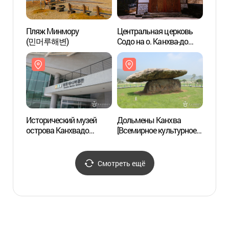
Пляж Минмору
Центральная церковь
Центр
(민머루해변)
Содо на о. Канхва-до
Содо 
(강화 서도 중앙교회)
(강화
Исторический музей
Дольмены Канхва
Доль
острова Канхвадо
[Всемирное культурное
[Всем
(강화역사박물관)
наследие ЮНЕСКО] (강화
насл
고인돌 유적 [유네스코
고인돌
세계문화유산])
세계문
Смотреть ещё