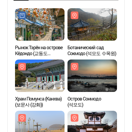
Рынок Тэрён на острове
Ботанический сад
Ботан
Кёдондо (교동도
Сокмодо (석모도 수목원)
Сокм
대룡시장)
Храм Помунса (Канхва)
Остров Сонмодо
Остро
(보문사 (강화))
(석모도)
(석모