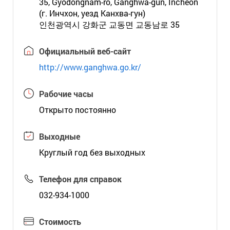
35, Gyodongnam-ro, Ganghwa-gun, Incheon
(г. Инчхон, уезд Канхва-гун)
인천광역시 강화군 교동면 교동남로 35
Официальный веб-сайт
http://www.ganghwa.go.kr/
Рабочие часы
Открыто постоянно
Выходные
Круглый год без выходных
Телефон для справок
032-934-1000
Стоимость