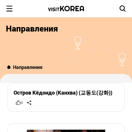
Направления
Направления
Остров Кёдондо (Канхва) (교동도(강화))
0