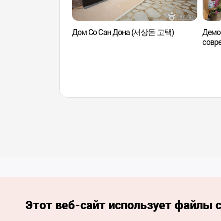
Дом Со Сан Дона (서상돈 고택)
Демо
совре
(근대
Этот веб-сайт использует файлы c