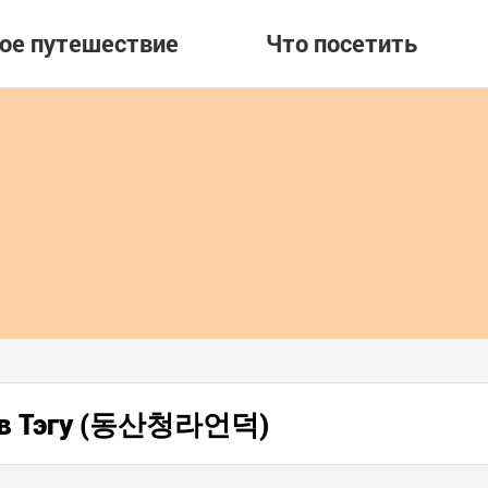
вое путешествие
Что посетить
 в Тэгу (동산청라언덕)