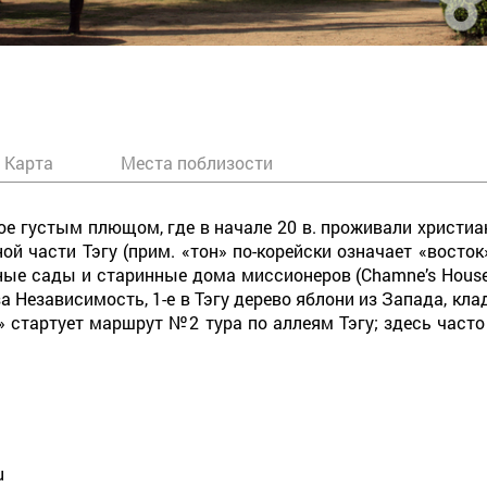
Карта
Места поблизости
тое густым плющом, где в начале 20 в. проживали христи
ой части Тэгу (прим. «тон» по-корейски означает «восто
е сады и старинные дома миссионеров (Chamne’s House, Swi
а Независимость, 1-е в Тэгу дерево яблони из Запада, кла
к» стартует маршрут №2 тура по аллеям Тэгу; здесь част
u