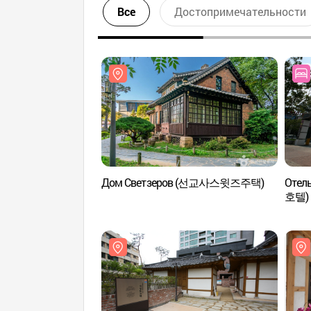
Все
Достопримечательности
Дом Светзеров (선교사스윗즈주택)
Отел
호텔)