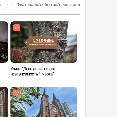
г
Фестивали/события/представления
Актив
Улица "День движения за
Дом Светзеров
независимость 1 марта"
(3·1만세운동길)