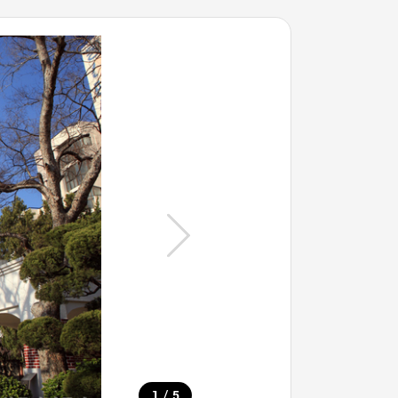
/
1
5