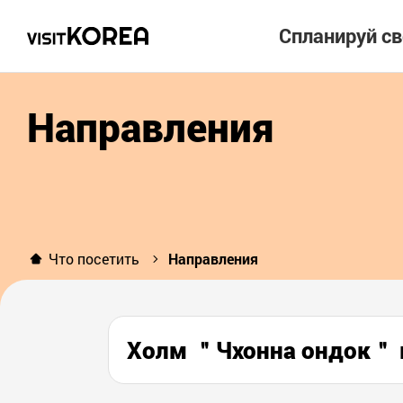
Спланируй с
Направления
Что посетить
Направления
Холм ＂Чхонна ондок＂