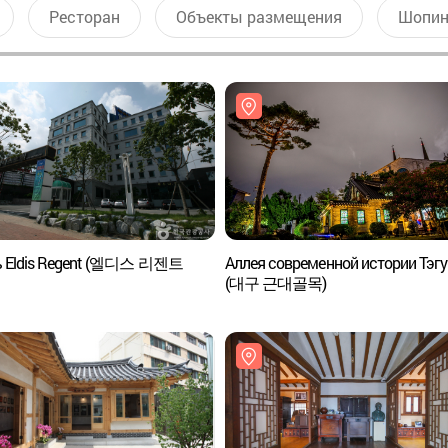
Ресторан
Объекты размещения
Шопин
ь Eldis Regent (엘디스 리젠트
Аллея современной истории Тэгу
(대구 근대골목)