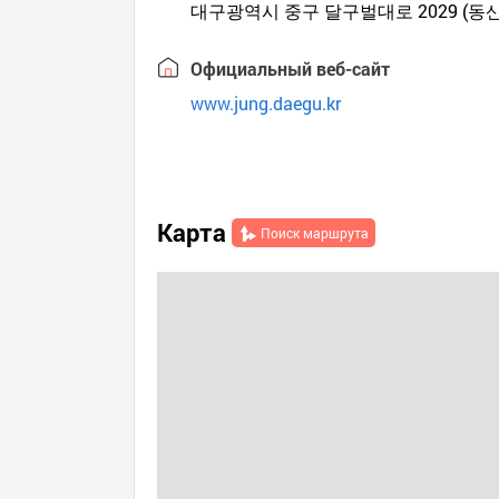
대구광역시 중구 달구벌대로 2029 (동
Официальный веб-сайт
www.jung.daegu.kr
Карта
Поиск маршрута