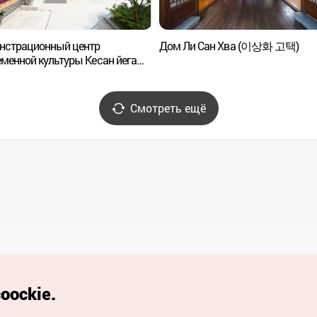
нстрационный центр
Дом Ли Сан Хва (이상화 고택)
менной культуры Кесан йега
문화체험관 계산예가)
Смотреть ещё
Полезные ссылки
oockie.
Мобильное приложени