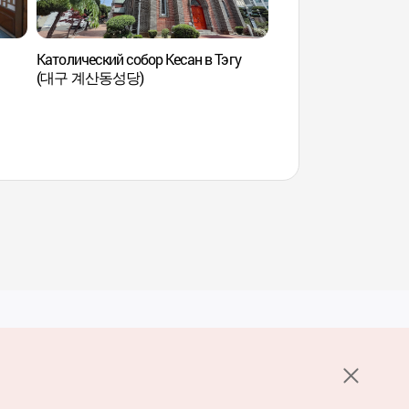
Католический собор Кесан в Тэгу
Демонстрационный
(대구 계산동성당)
современной культу
(근대문화체험관 계
Услуги
е НОТК
Пользовательское соглашение