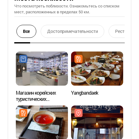
Что посмотреть поблизости. Ознакомьтесь со списком
мест, расположенных в пределах 50 км.
Все
Достопримечательности
Ресторан
Магазин корейских
Yangbandaek
Музей
туристических
(아름
сувениров на Инсадоне
(한국관광명품점
(인사동))