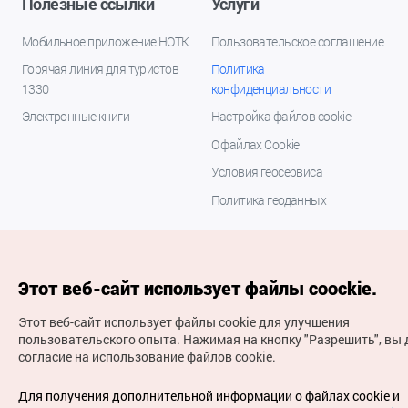
Полезные ссылки
Услуги
Мобильное приложение НОТК
Пользовательское соглашение
Горячая линия для туристов
Политика
1330
конфиденциальности
Электронные книги
Настройка файлов cookie
О файлах Cookie
Условия геосервиса
Политика геоданных
Этот веб-сайт использует файлы coockie.
Этот веб-сайт использует файлы cookie для улучшения
пользовательского опыта.
Нажимая на кнопку "Разрешить", вы 
согласие на использование файлов cookie.
(с) Национальная организация туризма Кореи Все
права защищены
Для получения дополнительной информации о файлах cookie и
Для извещения об ошибках и проблемах, связанных с