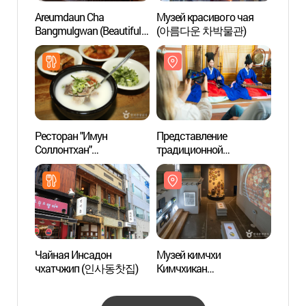
Areumdaun Cha
Музей красивого чая
Худож
Bangmulgwan (Beautiful
(아름다운 차박물관)
“Гонп
Tea Museum)
Ресторан "Имун
Представление
Улиц
Соллонтхан"
традиционной
(쌈지
(이문설농탕)
корейской музыки кугак
Чинён (국악공연 진연)
Чайная Инсадон
Музей кимчхи
"Ожив
чхатчжип (인사동찻집)
Кимчхикан
(Инс
(뮤지엄김치간(間))
살아있